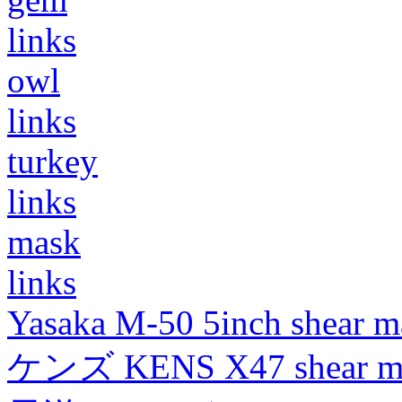
links
owl
links
turkey
links
mask
links
Yasaka M-50 5inch shear m
ケンズ KENS X47 shear mad