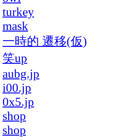
turkey
mask
一時的 遷移(仮)
笑up
aubg.jp
i00.jp
0x5.jp
shop
shop