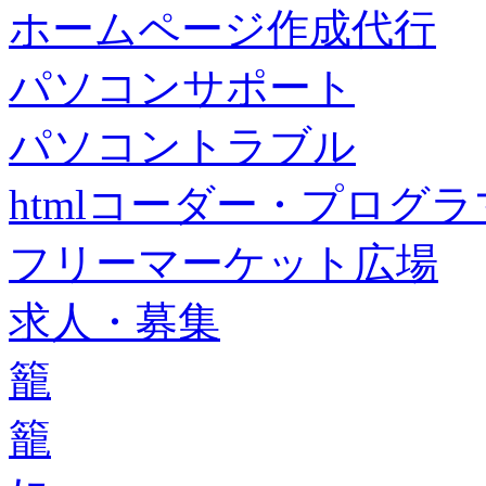
ホームページ作成代行
パソコンサポート
パソコントラブル
htmlコーダー・プログラマー・f
フリーマーケット広場
求人・募集
籠
籠