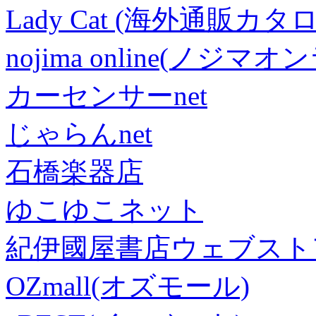
Lady Cat (海外通販カタロ
nojima online(ノジマ
カーセンサーnet
じゃらんnet
石橋楽器店
ゆこゆこネット
紀伊國屋書店ウェブスト
OZmall(オズモール)