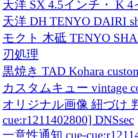
天洋 SX 4.5インチ・ K 
天洋 DH TENYO DAIRI shea
モクト 木砥 TENYO SH
刃処理
黒焼き TAD Kohara custo
カスタムキュー vintage collec
オリジナル画像 紐づけ 判定
cue:r1211402800] DNSsec
一意性通知 cue-cue:r1211402