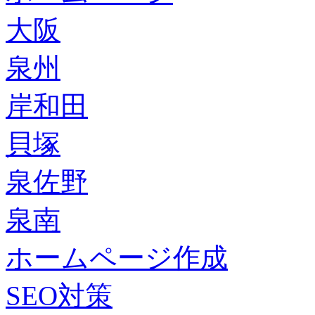
大阪
泉州
岸和田
貝塚
泉佐野
泉南
ホームページ作成
SEO対策