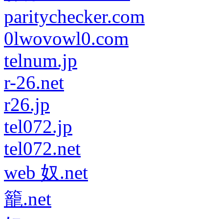
paritychecker.com
0lwovowl0.com
telnum.jp
r-26.net
r26.jp
tel072.jp
tel072.net
web 奴.net
籠.net