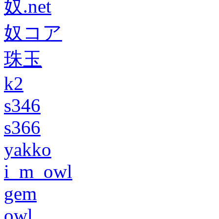
奴.net
奴コア
珠玉
k2
s346
s366
yakko
i_m_owl
gem
owl