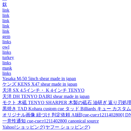
奴
link
link
link
link
link
gem
links
owl
links
turkey
links
mask
links
Yasaka M-50 5inch shear made in japan
ケンズ KENS X47 shear made in japan
天洋 SX 4.5インチ・ K 4インチ TENYO
天洋 DH TENYO DAIRI shear made in japan
モクト 木砥 TENYO SHARPER 木製の砥石 油研ぎ 返り刃処
黒焼き TAD Kohara custom cue タッド Billiards キュー カスタムキュー vi
オリジナル画像 紐づけ 判定依頼 AI紐[cue-cue:r1211402800] DN
一意性通知 cue-cue:r1211402800 canonical source
Yahoo!ショッピング(ヤフー ショッピング)