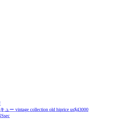
理
ntage collection old hiprice us$43000
Ssec