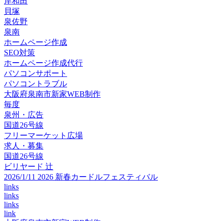
岸和田
貝塚
泉佐野
泉南
ホームページ作成
SEO対策
ホームページ作成代行
パソコンサポート
パソコントラブル
大阪府泉南市新家WEB制作
毎度
泉州・広告
国道26号線
フリーマーケット広場
求人・募集
国道26号線
ビリヤード 辻
2026/1/11 2026 新春カードルフェスティバル
links
links
links
link