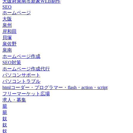
大阪府泉南市新家WEB制作
SEO
ホームページ
大阪
泉州
岸和田
貝塚
泉佐野
泉南
ホームページ作成
SEO対策
ホームページ作成代行
パソコンサポート
パソコントラブル
htmlコーダー・プログラマー・flash・action・script
フリーマーケット広場
求人・募集
籠
籠
奴
奴
奴