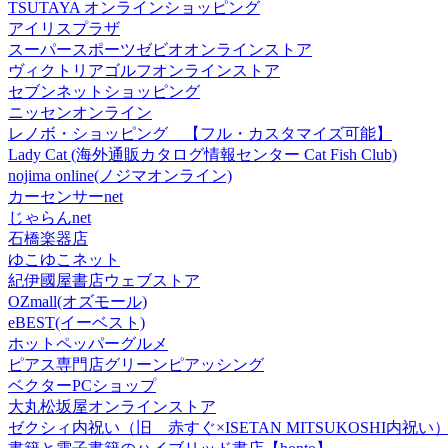
TSUTAYA オンラインショッピング
アイリスプラザ
スーパースポーツゼビオオンラインストア
ヴィクトリアゴルフオンラインストア
セブンネットショッピング
ニッセンオンライン
レノボ・ショッピング 【フル・カスタマイズ可能】
Lady Cat (海外通販カタログ情報センター Cat Fish Club)
nojima online(ノジマオンライン)
カーセンサーnet
じゃらんnet
石橋楽器店
ゆこゆこネット
紀伊國屋書店ウェブストア
OZmall(オズモール)
eBEST(イーベスト)
ホットペッパーグルメ
ピアス専門店グリーンピアッシング
ベクターPCショップ
大丸松坂屋オンラインストア
ゼクシィ内祝い（旧 赤すぐ×ISETAN MITSUKOSHI内祝い