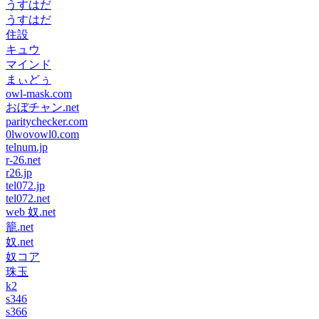
うすはだ
うすはだ
住設
キュウ
マインド
まぃどぅ
owl-mask.com
おぼチャン.net
paritychecker.com
0lwovowl0.com
telnum.jp
r-26.net
r26.jp
tel072.jp
tel072.net
web 奴.net
籠.net
奴.net
奴コア
珠玉
k2
s346
s366