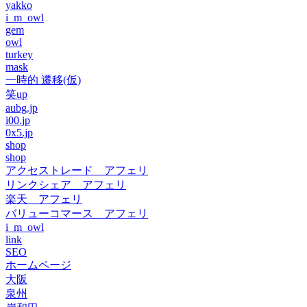
yakko
i_m_owl
gem
owl
turkey
mask
一時的 遷移(仮)
笑up
aubg.jp
i00.jp
0x5.jp
shop
shop
アクセストレード アフェリ
リンクシェア アフェリ
楽天 アフェリ
バリューコマース アフェリ
i_m_owl
link
SEO
ホームページ
大阪
泉州