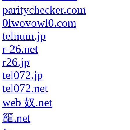
paritychecker.com
0lwovowl0.com
telnum.jp
r-26.net
r26.jp
tel072.jp
tel072.net
web 奴.net
籠.net