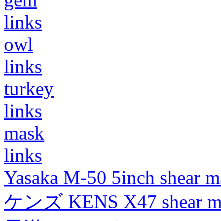
links
owl
links
turkey
links
mask
links
Yasaka M-50 5inch shear m
ケンズ KENS X47 shear mad