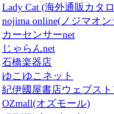
Lady Cat (海外通販カタロ
nojima online(ノジマ
カーセンサーnet
じゃらんnet
石橋楽器店
ゆこゆこネット
紀伊國屋書店ウェブスト
OZmall(オズモール)