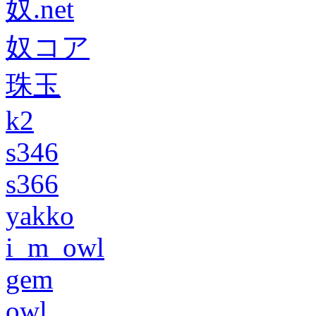
奴.net
奴コア
珠玉
k2
s346
s366
yakko
i_m_owl
gem
owl