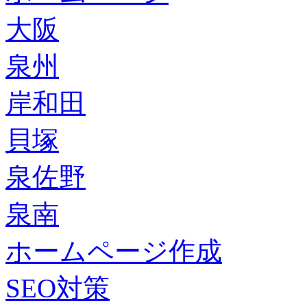
大阪
泉州
岸和田
貝塚
泉佐野
泉南
ホームページ作成
SEO対策