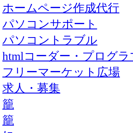
ホームページ作成代行
パソコンサポート
パソコントラブル
htmlコーダー・プログラマー・f
フリーマーケット広場
求人・募集
籠
籠