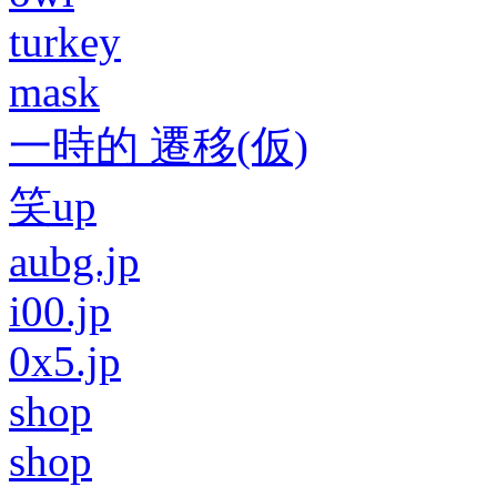
turkey
mask
一時的 遷移(仮)
笑up
aubg.jp
i00.jp
0x5.jp
shop
shop