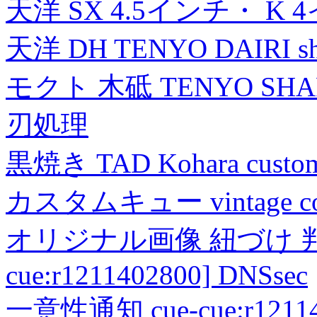
天洋 SX 4.5インチ・ K 
天洋 DH TENYO DAIRI shea
モクト 木砥 TENYO SH
刃処理
黒焼き TAD Kohara custo
カスタムキュー vintage collec
オリジナル画像 紐づけ 判定
cue:r1211402800] DNSsec
一意性通知 cue-cue:r1211402