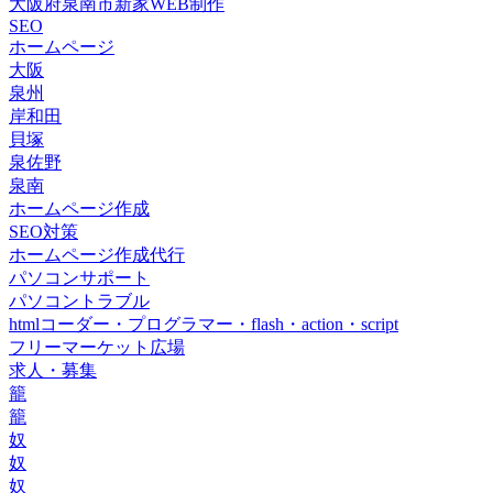
大阪府泉南市新家WEB制作
SEO
ホームページ
大阪
泉州
岸和田
貝塚
泉佐野
泉南
ホームページ作成
SEO対策
ホームページ作成代行
パソコンサポート
パソコントラブル
htmlコーダー・プログラマー・flash・action・script
フリーマーケット広場
求人・募集
籠
籠
奴
奴
奴