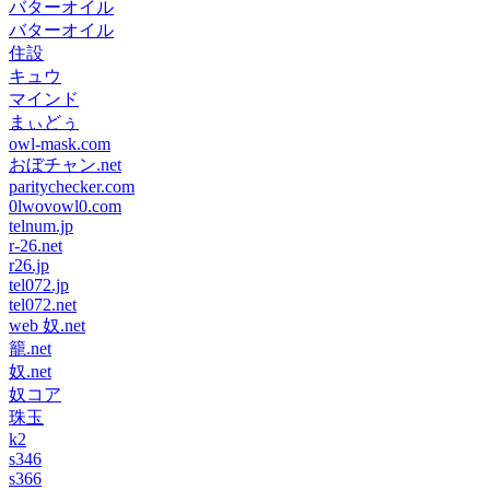
バターオイル
バターオイル
住設
キュウ
マインド
まぃどぅ
owl-mask.com
おぼチャン.net
paritychecker.com
0lwovowl0.com
telnum.jp
r-26.net
r26.jp
tel072.jp
tel072.net
web 奴.net
籠.net
奴.net
奴コア
珠玉
k2
s346
s366