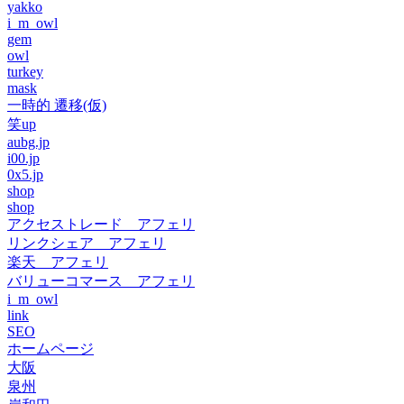
yakko
i_m_owl
gem
owl
turkey
mask
一時的 遷移(仮)
笑up
aubg.jp
i00.jp
0x5.jp
shop
shop
アクセストレード アフェリ
リンクシェア アフェリ
楽天 アフェリ
バリューコマース アフェリ
i_m_owl
link
SEO
ホームページ
大阪
泉州