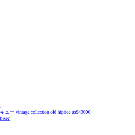
理
ntage collection old hiprice us$43000
Ssec