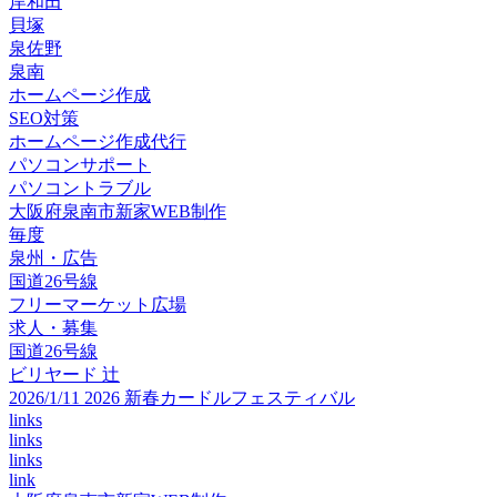
岸和田
貝塚
泉佐野
泉南
ホームページ作成
SEO対策
ホームページ作成代行
パソコンサポート
パソコントラブル
大阪府泉南市新家WEB制作
毎度
泉州・広告
国道26号線
フリーマーケット広場
求人・募集
国道26号線
ビリヤード 辻
2026/1/11 2026 新春カードルフェスティバル
links
links
links
link