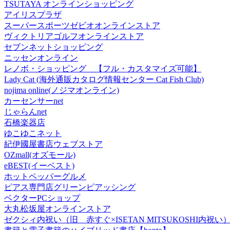
TSUTAYA オンラインショッピング
アイリスプラザ
スーパースポーツゼビオオンラインストア
ヴィクトリアゴルフオンラインストア
セブンネットショッピング
ニッセンオンライン
レノボ・ショッピング 【フル・カスタマイズ可能】
Lady Cat (海外通販カタログ情報センター Cat Fish Club)
nojima online(ノジマオンライン)
カーセンサーnet
じゃらんnet
石橋楽器店
ゆこゆこネット
紀伊國屋書店ウェブストア
OZmall(オズモール)
eBEST(イーベスト)
ホットペッパーグルメ
ピアス専門店グリーンピアッシング
ベクターPCショップ
大丸松坂屋オンラインストア
ゼクシィ内祝い（旧 赤すぐ×ISETAN MITSUKOSHI内祝い