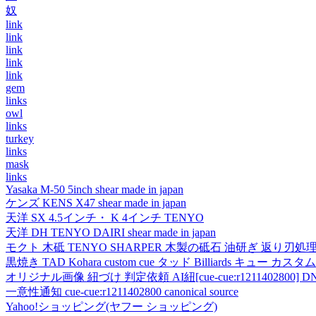
奴
link
link
link
link
link
gem
links
owl
links
turkey
links
mask
links
Yasaka M-50 5inch shear made in japan
ケンズ KENS X47 shear made in japan
天洋 SX 4.5インチ・ K 4インチ TENYO
天洋 DH TENYO DAIRI shear made in japan
モクト 木砥 TENYO SHARPER 木製の砥石 油研ぎ 返り刃処
黒焼き TAD Kohara custom cue タッド Billiards キュー カスタムキュー vi
オリジナル画像 紐づけ 判定依頼 AI紐[cue-cue:r1211402800] DN
一意性通知 cue-cue:r1211402800 canonical source
Yahoo!ショッピング(ヤフー ショッピング)