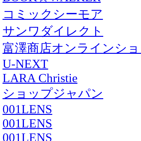
コミックシーモア
サンワダイレクト
富澤商店オンラインショ
U-NEXT
LARA Christie
ショップジャパン
001LENS
001LENS
001LENS