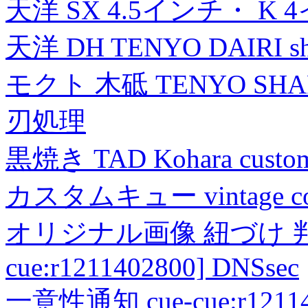
天洋 SX 4.5インチ・ K 
天洋 DH TENYO DAIRI shea
モクト 木砥 TENYO SH
刃処理
黒焼き TAD Kohara custo
カスタムキュー vintage collec
オリジナル画像 紐づけ 判定
cue:r1211402800] DNSsec
一意性通知 cue-cue:r1211402