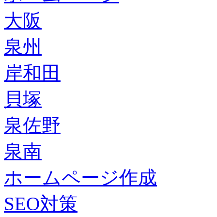
大阪
泉州
岸和田
貝塚
泉佐野
泉南
ホームページ作成
SEO対策