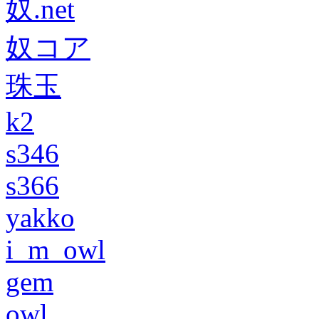
奴.net
奴コア
珠玉
k2
s346
s366
yakko
i_m_owl
gem
owl