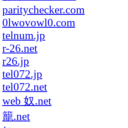
paritychecker.com
0lwovowl0.com
telnum.jp
r-26.net
r26.jp
tel072.jp
tel072.net
web 奴.net
籠.net