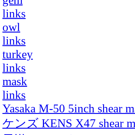
links
owl
links
turkey
links
mask
links
Yasaka M-50 5inch shear m
ケンズ KENS X47 shear mad