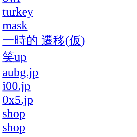
turkey
mask
一時的 遷移(仮)
笑up
aubg.jp
i00.jp
0x5.jp
shop
shop