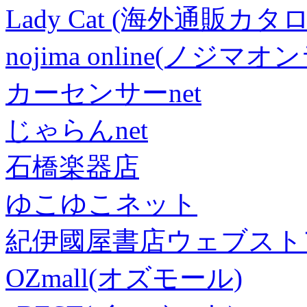
Lady Cat (海外通販カタロ
nojima online(ノジマ
カーセンサーnet
じゃらんnet
石橋楽器店
ゆこゆこネット
紀伊國屋書店ウェブスト
OZmall(オズモール)