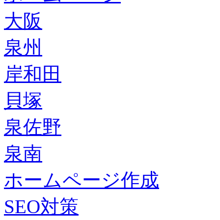
大阪
泉州
岸和田
貝塚
泉佐野
泉南
ホームページ作成
SEO対策