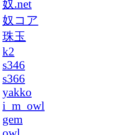
奴.net
奴コア
珠玉
k2
s346
s366
yakko
i_m_owl
gem
owl