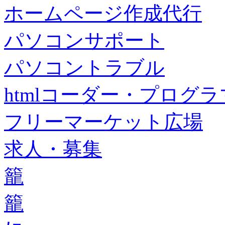
ホームページ作成代行
パソコンサポート
パソコントラブル
htmlコーダー・プログラマー・f
フリーマーケット広場
求人・募集
籠
籠