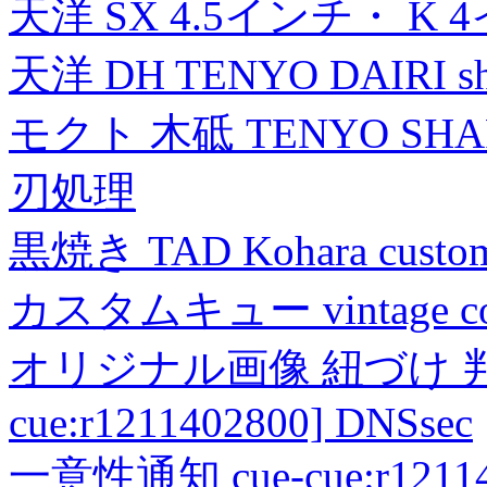
天洋 SX 4.5インチ・ K 
天洋 DH TENYO DAIRI shea
モクト 木砥 TENYO SH
刃処理
黒焼き TAD Kohara custo
カスタムキュー vintage collec
オリジナル画像 紐づけ 判定
cue:r1211402800] DNSsec
一意性通知 cue-cue:r1211402