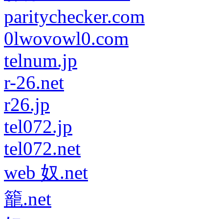
paritychecker.com
0lwovowl0.com
telnum.jp
r-26.net
r26.jp
tel072.jp
tel072.net
web 奴.net
籠.net