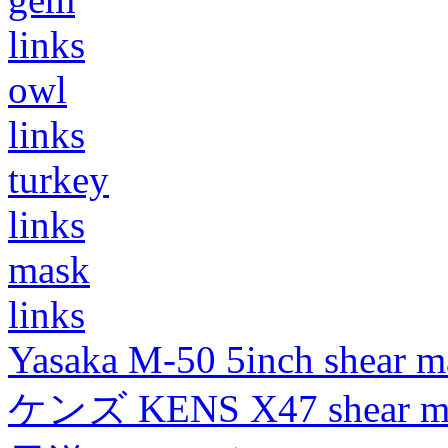
links
owl
links
turkey
links
mask
links
Yasaka M-50 5inch shear m
ケンズ KENS X47 shear mad