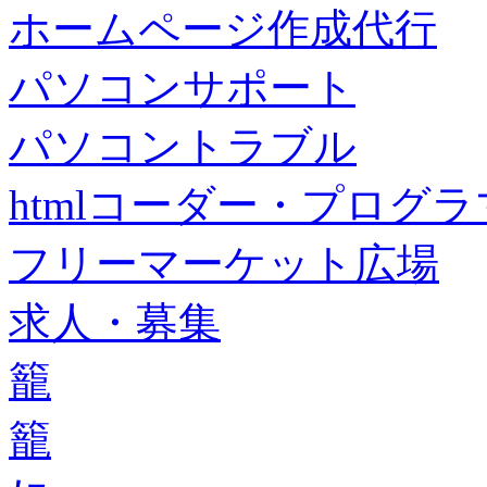
ホームページ作成代行
パソコンサポート
パソコントラブル
htmlコーダー・プログラマー・f
フリーマーケット広場
求人・募集
籠
籠