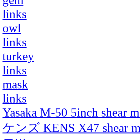
links
owl
links
turkey
links
mask
links
Yasaka M-50 5inch shear m
ケンズ KENS X47 shear mad