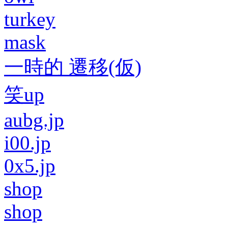
turkey
mask
一時的 遷移(仮)
笑up
aubg.jp
i00.jp
0x5.jp
shop
shop