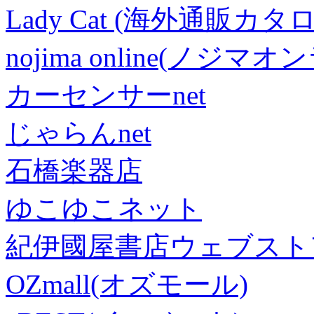
Lady Cat (海外通販カタロ
nojima online(ノジマ
カーセンサーnet
じゃらんnet
石橋楽器店
ゆこゆこネット
紀伊國屋書店ウェブスト
OZmall(オズモール)