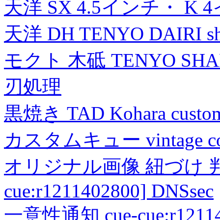
天洋 SX 4.5インチ・ K 
天洋 DH TENYO DAIRI shea
モクト 木砥 TENYO SH
刃処理
黒焼き TAD Kohara custo
カスタムキュー vintage collec
オリジナル画像 紐づけ 判定
cue:r1211402800] DNSsec
一意性通知 cue-cue:r1211402