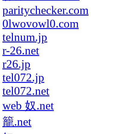
paritychecker.com
0lwovowl0.com
telnum.jp
r-26.net
r26.jp
tel072.jp
tel072.net
web 奴.net
籠.net