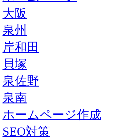
大阪
泉州
岸和田
貝塚
泉佐野
泉南
ホームページ作成
SEO対策