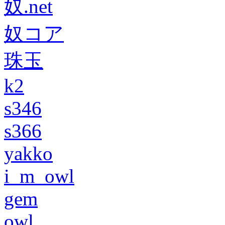
奴.net
奴コア
珠玉
k2
s346
s366
yakko
i_m_owl
gem
owl