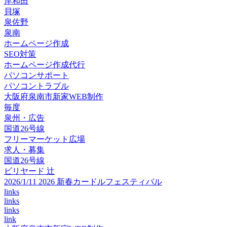
岸和田
貝塚
泉佐野
泉南
ホームページ作成
SEO対策
ホームページ作成代行
パソコンサポート
パソコントラブル
大阪府泉南市新家WEB制作
毎度
泉州・広告
国道26号線
フリーマーケット広場
求人・募集
国道26号線
ビリヤード 辻
2026/1/11 2026 新春カードルフェスティバル
links
links
links
link