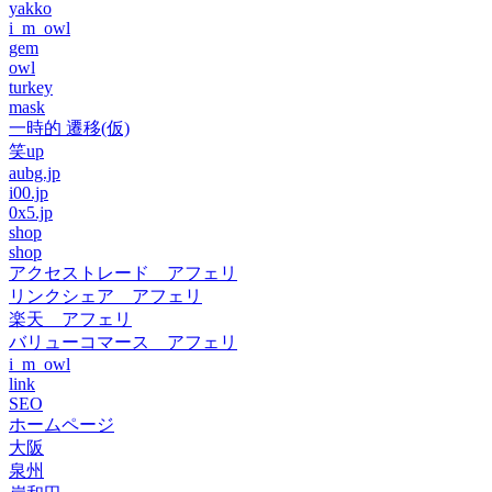
yakko
i_m_owl
gem
owl
turkey
mask
一時的 遷移(仮)
笑up
aubg.jp
i00.jp
0x5.jp
shop
shop
アクセストレード アフェリ
リンクシェア アフェリ
楽天 アフェリ
バリューコマース アフェリ
i_m_owl
link
SEO
ホームページ
大阪
泉州