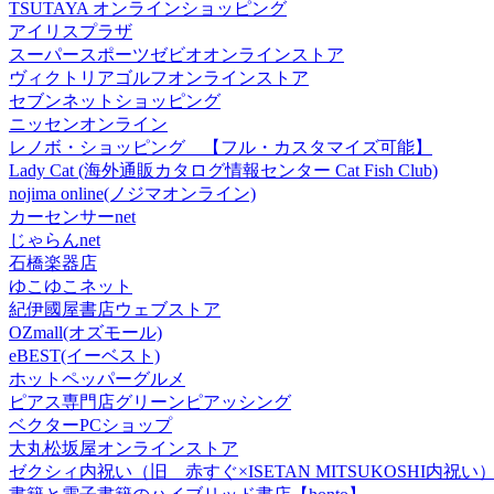
TSUTAYA オンラインショッピング
アイリスプラザ
スーパースポーツゼビオオンラインストア
ヴィクトリアゴルフオンラインストア
セブンネットショッピング
ニッセンオンライン
レノボ・ショッピング 【フル・カスタマイズ可能】
Lady Cat (海外通販カタログ情報センター Cat Fish Club)
nojima online(ノジマオンライン)
カーセンサーnet
じゃらんnet
石橋楽器店
ゆこゆこネット
紀伊國屋書店ウェブストア
OZmall(オズモール)
eBEST(イーベスト)
ホットペッパーグルメ
ピアス専門店グリーンピアッシング
ベクターPCショップ
大丸松坂屋オンラインストア
ゼクシィ内祝い（旧 赤すぐ×ISETAN MITSUKOSHI内祝い