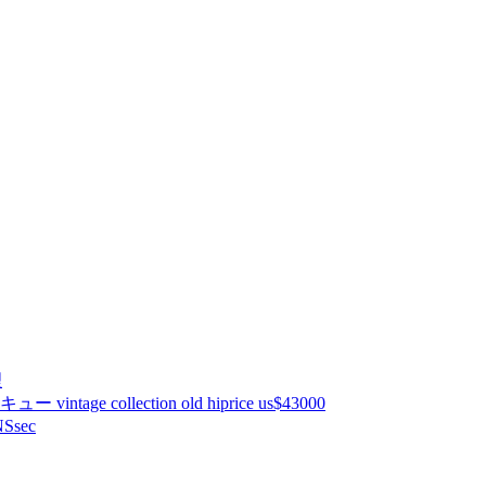
理
ntage collection old hiprice us$43000
Ssec