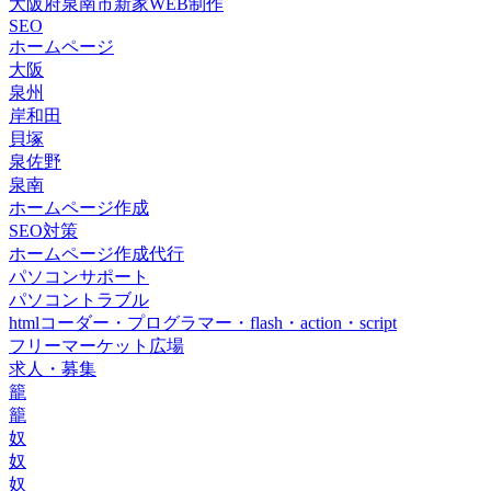
大阪府泉南市新家WEB制作
SEO
ホームページ
大阪
泉州
岸和田
貝塚
泉佐野
泉南
ホームページ作成
SEO対策
ホームページ作成代行
パソコンサポート
パソコントラブル
htmlコーダー・プログラマー・flash・action・script
フリーマーケット広場
求人・募集
籠
籠
奴
奴
奴