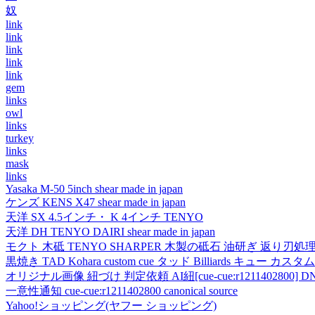
奴
link
link
link
link
link
gem
links
owl
links
turkey
links
mask
links
Yasaka M-50 5inch shear made in japan
ケンズ KENS X47 shear made in japan
天洋 SX 4.5インチ・ K 4インチ TENYO
天洋 DH TENYO DAIRI shear made in japan
モクト 木砥 TENYO SHARPER 木製の砥石 油研ぎ 返り刃処
黒焼き TAD Kohara custom cue タッド Billiards キュー カスタムキュー vi
オリジナル画像 紐づけ 判定依頼 AI紐[cue-cue:r1211402800] DN
一意性通知 cue-cue:r1211402800 canonical source
Yahoo!ショッピング(ヤフー ショッピング)