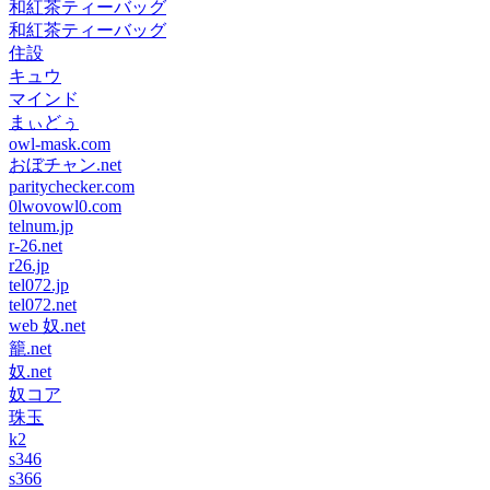
和紅茶ティーバッグ
和紅茶ティーバッグ
住設
キュウ
マインド
まぃどぅ
owl-mask.com
おぼチャン.net
paritychecker.com
0lwovowl0.com
telnum.jp
r-26.net
r26.jp
tel072.jp
tel072.net
web 奴.net
籠.net
奴.net
奴コア
珠玉
k2
s346
s366