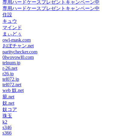
専用ハードケースプレゼントキャンペーン中
専用ハードケースプレゼントキャンペーン中
住設
キュウ
マインド
まぃどぅ
owl-mask.com
おぼチャン.net
paritychecker.com
0lwovowl0.com
telnum.jp
r-26.net
r26.jp
tel072.jp
tel072.net
web 奴.net
籠.net
奴.net
奴コア
珠玉
k2
s346
s366