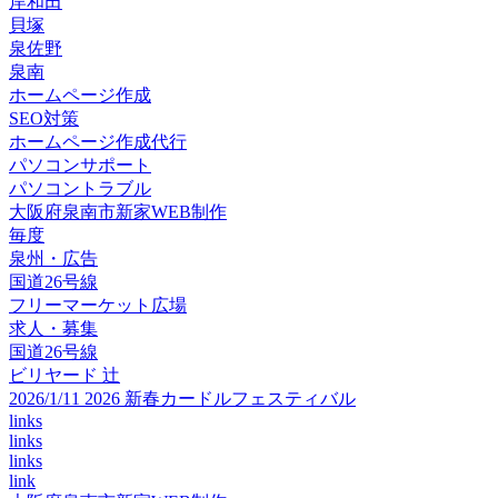
岸和田
貝塚
泉佐野
泉南
ホームページ作成
SEO対策
ホームページ作成代行
パソコンサポート
パソコントラブル
大阪府泉南市新家WEB制作
毎度
泉州・広告
国道26号線
フリーマーケット広場
求人・募集
国道26号線
ビリヤード 辻
2026/1/11 2026 新春カードルフェスティバル
links
links
links
link