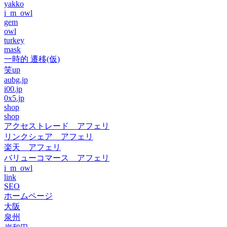
yakko
i_m_owl
gem
owl
turkey
mask
一時的 遷移(仮)
笑up
aubg.jp
i00.jp
0x5.jp
shop
shop
アクセストレード アフェリ
リンクシェア アフェリ
楽天 アフェリ
バリューコマース アフェリ
i_m_owl
link
SEO
ホームページ
大阪
泉州