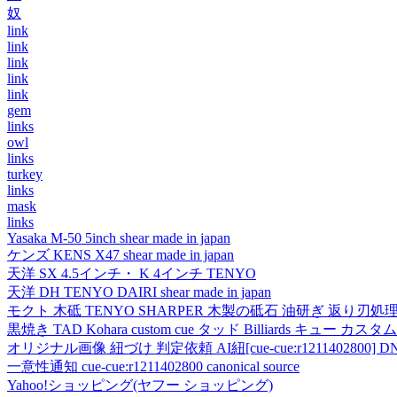
奴
link
link
link
link
link
gem
links
owl
links
turkey
links
mask
links
Yasaka M-50 5inch shear made in japan
ケンズ KENS X47 shear made in japan
天洋 SX 4.5インチ・ K 4インチ TENYO
天洋 DH TENYO DAIRI shear made in japan
モクト 木砥 TENYO SHARPER 木製の砥石 油研ぎ 返り刃処
黒焼き TAD Kohara custom cue タッド Billiards キュー カスタムキュー vi
オリジナル画像 紐づけ 判定依頼 AI紐[cue-cue:r1211402800] DN
一意性通知 cue-cue:r1211402800 canonical source
Yahoo!ショッピング(ヤフー ショッピング)