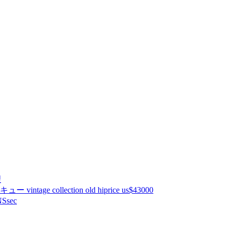
理
ntage collection old hiprice us$43000
Ssec