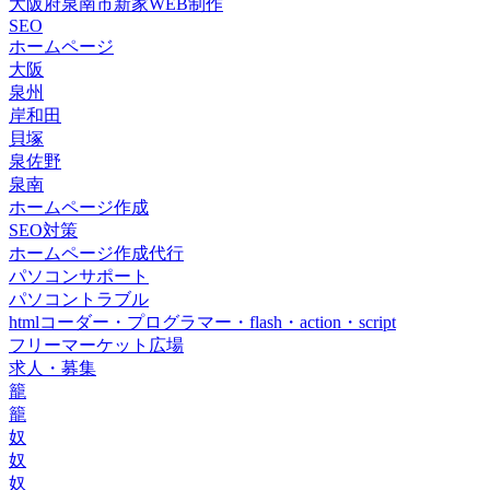
大阪府泉南市新家WEB制作
SEO
ホームページ
大阪
泉州
岸和田
貝塚
泉佐野
泉南
ホームページ作成
SEO対策
ホームページ作成代行
パソコンサポート
パソコントラブル
htmlコーダー・プログラマー・flash・action・script
フリーマーケット広場
求人・募集
籠
籠
奴
奴
奴