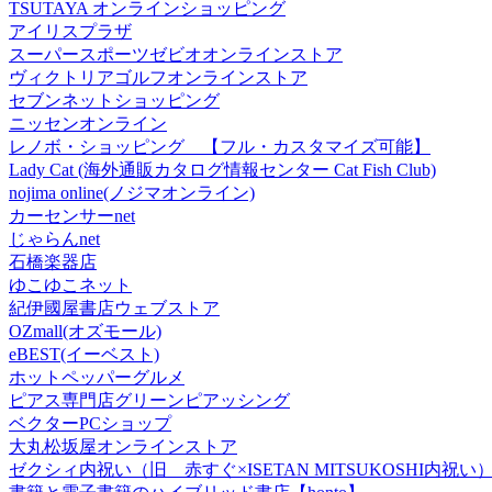
TSUTAYA オンラインショッピング
アイリスプラザ
スーパースポーツゼビオオンラインストア
ヴィクトリアゴルフオンラインストア
セブンネットショッピング
ニッセンオンライン
レノボ・ショッピング 【フル・カスタマイズ可能】
Lady Cat (海外通販カタログ情報センター Cat Fish Club)
nojima online(ノジマオンライン)
カーセンサーnet
じゃらんnet
石橋楽器店
ゆこゆこネット
紀伊國屋書店ウェブストア
OZmall(オズモール)
eBEST(イーベスト)
ホットペッパーグルメ
ピアス専門店グリーンピアッシング
ベクターPCショップ
大丸松坂屋オンラインストア
ゼクシィ内祝い（旧 赤すぐ×ISETAN MITSUKOSHI内祝い