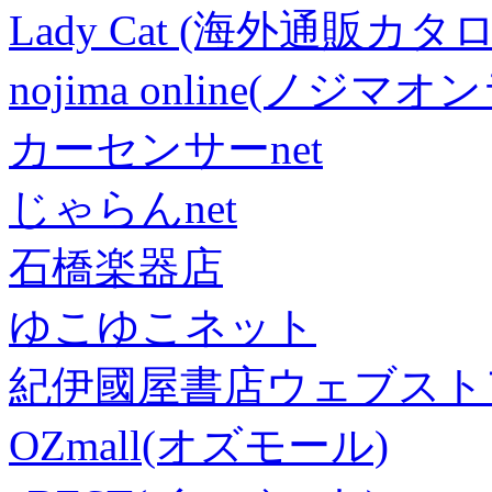
Lady Cat (海外通販カタロ
nojima online(ノジマ
カーセンサーnet
じゃらんnet
石橋楽器店
ゆこゆこネット
紀伊國屋書店ウェブスト
OZmall(オズモール)