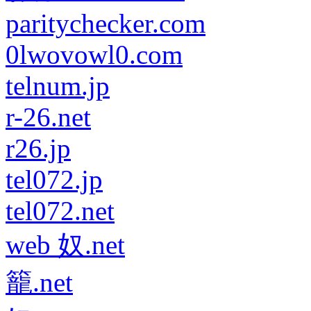
paritychecker.com
0lwovowl0.com
telnum.jp
r-26.net
r26.jp
tel072.jp
tel072.net
web 奴.net
籠.net