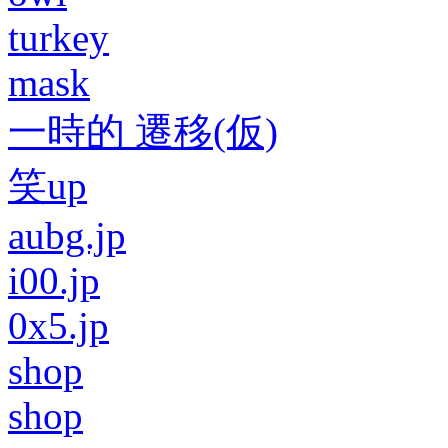
turkey
mask
一時的 遷移(仮)
笑up
aubg.jp
i00.jp
0x5.jp
shop
shop