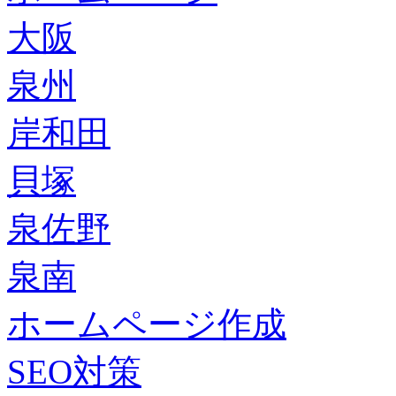
大阪
泉州
岸和田
貝塚
泉佐野
泉南
ホームページ作成
SEO対策