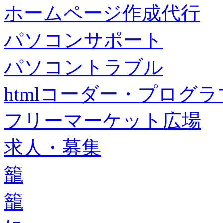
ホームページ作成代行
パソコンサポート
パソコントラブル
htmlコーダー・プログラマー・f
フリーマーケット広場
求人・募集
籠
籠