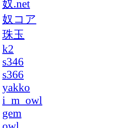
奴.net
奴コア
珠玉
k2
s346
s366
yakko
i_m_owl
gem
owl