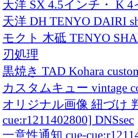
天洋 SX 4.5インチ・ K 
天洋 DH TENYO DAIRI shea
モクト 木砥 TENYO SH
刃処理
黒焼き TAD Kohara custo
カスタムキュー vintage collec
オリジナル画像 紐づけ 判定
cue:r1211402800] DNSsec
一意性通知 cue-cue:r1211402