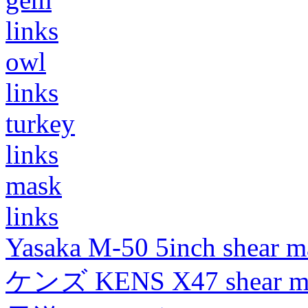
links
owl
links
turkey
links
mask
links
Yasaka M-50 5inch shear m
ケンズ KENS X47 shear mad