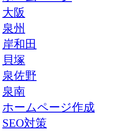
大阪
泉州
岸和田
貝塚
泉佐野
泉南
ホームページ作成
SEO対策