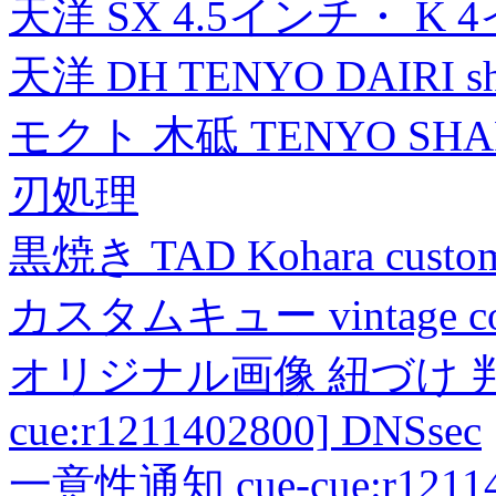
天洋 SX 4.5インチ・ K 
天洋 DH TENYO DAIRI shea
モクト 木砥 TENYO SH
刃処理
黒焼き TAD Kohara custo
カスタムキュー vintage collec
オリジナル画像 紐づけ 判定
cue:r1211402800] DNSsec
一意性通知 cue-cue:r1211402