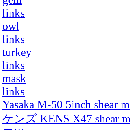
links
owl
links
turkey
links
mask
links
Yasaka M-50 5inch shear m
ケンズ KENS X47 shear mad