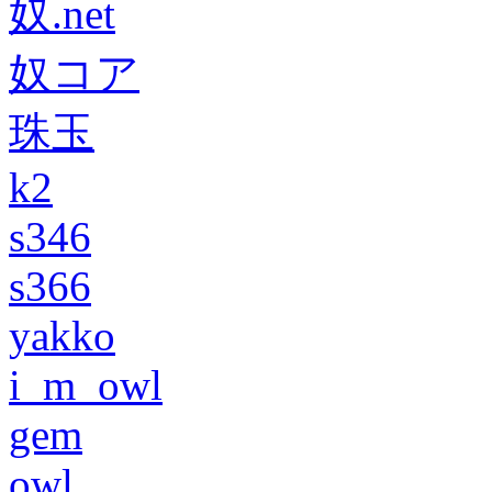
奴.net
奴コア
珠玉
k2
s346
s366
yakko
i_m_owl
gem
owl