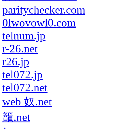
paritychecker.com
0lwovowl0.com
telnum.jp
r-26.net
r26.jp
tel072.jp
tel072.net
web 奴.net
籠.net