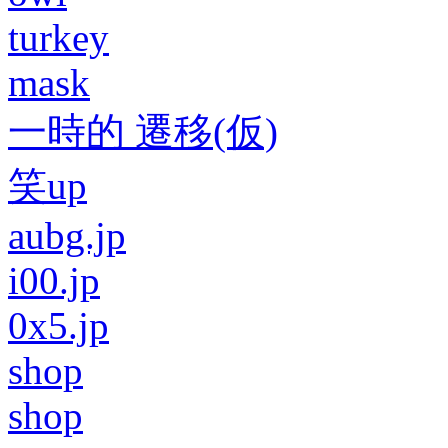
turkey
mask
一時的 遷移(仮)
笑up
aubg.jp
i00.jp
0x5.jp
shop
shop