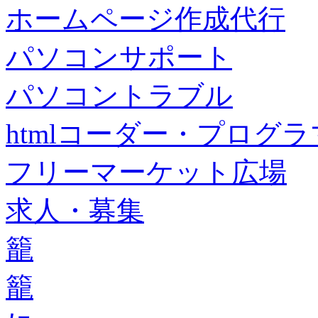
ホームページ作成代行
パソコンサポート
パソコントラブル
htmlコーダー・プログラマー・f
フリーマーケット広場
求人・募集
籠
籠