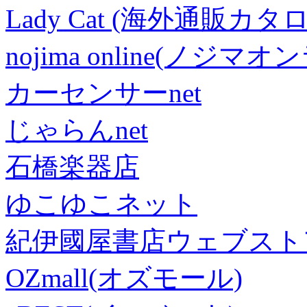
Lady Cat (海外通販カタロ
nojima online(ノジマ
カーセンサーnet
じゃらんnet
石橋楽器店
ゆこゆこネット
紀伊國屋書店ウェブスト
OZmall(オズモール)