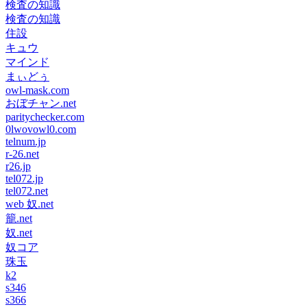
検査の知識
検査の知識
住設
キュウ
マインド
まぃどぅ
owl-mask.com
おぼチャン.net
paritychecker.com
0lwovowl0.com
telnum.jp
r-26.net
r26.jp
tel072.jp
tel072.net
web 奴.net
籠.net
奴.net
奴コア
珠玉
k2
s346
s366