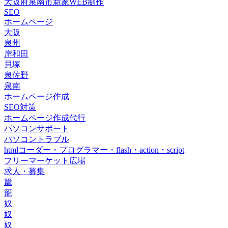
大阪府泉南市新家WEB制作
SEO
ホームページ
大阪
泉州
岸和田
貝塚
泉佐野
泉南
ホームページ作成
SEO対策
ホームページ作成代行
パソコンサポート
パソコントラブル
htmlコーダー・プログラマー・flash・action・script
フリーマーケット広場
求人・募集
籠
籠
奴
奴
奴