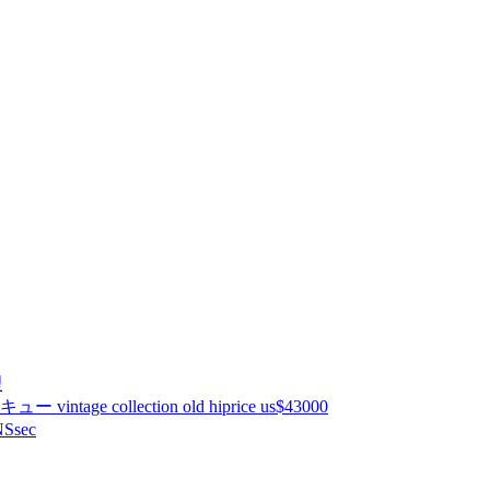
理
ntage collection old hiprice us$43000
Ssec