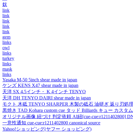
奴
link
link
link
link
link
gem
links
owl
links
turkey
links
mask
links
Yasaka M-50 5inch shear made in japan
ケンズ KENS X47 shear made in japan
天洋 SX 4.5インチ・ K 4インチ TENYO
天洋 DH TENYO DAIRI shear made in japan
モクト 木砥 TENYO SHARPER 木製の砥石 油研ぎ 返り刃処
黒焼き TAD Kohara custom cue タッド Billiards キュー カスタムキュー vi
オリジナル画像 紐づけ 判定依頼 AI紐[cue-cue:r1211402800] DN
一意性通知 cue-cue:r1211402800 canonical source
Yahoo!ショッピング(ヤフー ショッピング)