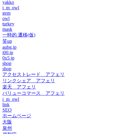
yakko
i_m_owl
gem
owl
turkey
mask
一時的 遷移(仮)
笑up
aubg.jp
i00.jp
0x5.jp
shop
shop
アクセストレード アフェリ
リンクシェア アフェリ
楽天 アフェリ
バリューコマース アフェリ
i_m_owl
link
SEO
ホームページ
大阪
泉州