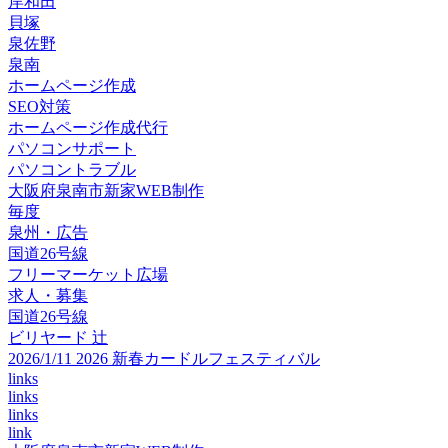
岸和田
貝塚
泉佐野
泉南
ホームページ作成
SEO対策
ホームページ作成代行
パソコンサポート
パソコントラブル
大阪府泉南市新家WEB制作
毎度
泉州・広告
国道26号線
フリーマーケット広場
求人・募集
国道26号線
ビリヤード 辻
2026/1/11 2026 新春カードルフェスティバル
links
links
links
link