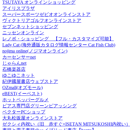
TSUTAYA オンラインショッピング
アイリスプラザ
スーパースポーツゼビオオンラインストア
ヴィクトリアゴルフオンラインストア
セブンネットショッピング
ニッセンオンライン
レノボ・ショッピング 【フル・カスタマイズ可能】
Lady Cat (海外通販カタログ情報センター Cat Fish Club)
nojima online(ノジマオンライン)
カーセンサーnet
じゃらんnet
石橋楽器店
ゆこゆこネット
紀伊國屋書店ウェブストア
OZmall(オズモール)
eBEST(イーベスト)
ホットペッパーグルメ
ピアス専門店グリーンピアッシング
ベクターPCショップ
大丸松坂屋オンラインストア
ゼクシィ内祝い（旧 赤すぐ×ISETAN MITSUKOSHI内祝い