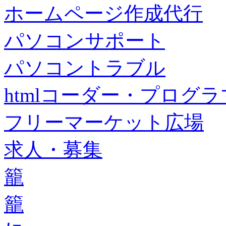
ホームページ作成代行
パソコンサポート
パソコントラブル
htmlコーダー・プログラマー・f
フリーマーケット広場
求人・募集
籠
籠