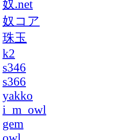
奴.net
奴コア
珠玉
k2
s346
s366
yakko
i_m_owl
gem
owl