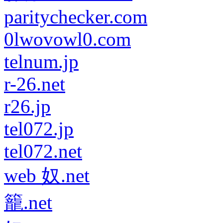
paritychecker.com
0lwovowl0.com
telnum.jp
r-26.net
r26.jp
tel072.jp
tel072.net
web 奴.net
籠.net