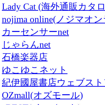
Lady Cat (海外通販カタロ
nojima online(ノジマ
カーセンサーnet
じゃらんnet
石橋楽器店
ゆこゆこネット
紀伊國屋書店ウェブスト
OZmall(オズモール)