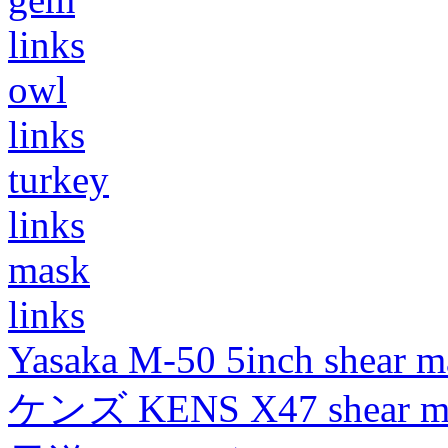
links
owl
links
turkey
links
mask
links
Yasaka M-50 5inch shear m
ケンズ KENS X47 shear mad