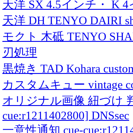
天洋 SX 4.5インチ・ K 
天洋 DH TENYO DAIRI shea
モクト 木砥 TENYO SH
刃処理
黒焼き TAD Kohara custo
カスタムキュー vintage collec
オリジナル画像 紐づけ 判定
cue:r1211402800] DNSsec
一意性通知 cue-cue:r1211402