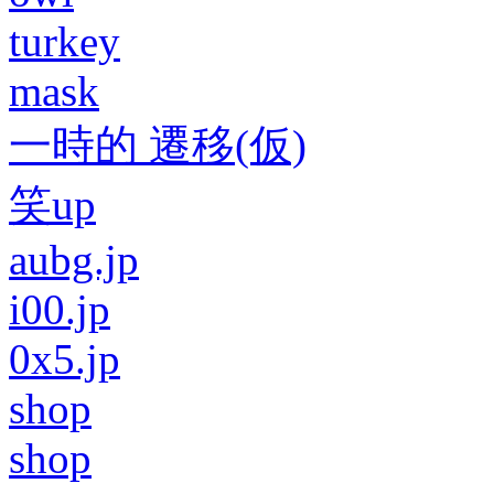
turkey
mask
一時的 遷移(仮)
笑up
aubg.jp
i00.jp
0x5.jp
shop
shop