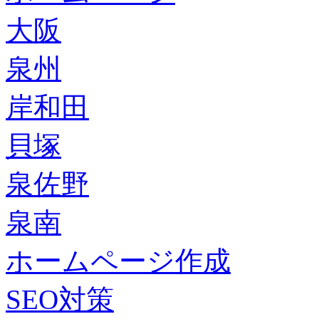
大阪
泉州
岸和田
貝塚
泉佐野
泉南
ホームページ作成
SEO対策