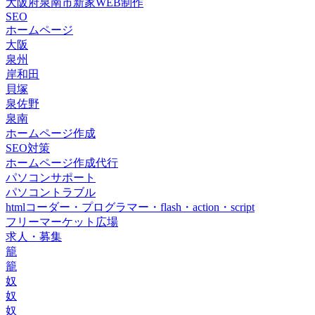
大阪府泉南市新家WEB制作
SEO
ホームページ
大阪
泉州
岸和田
貝塚
泉佐野
泉南
ホームページ作成
SEO対策
ホームページ作成代行
パソコンサポート
パソコントラブル
htmlコーダー・プログラマー・flash・action・script
フリーマーケット広場
求人・募集
籠
籠
奴
奴
奴