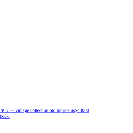
理
ntage collection old hiprice us$43000
Ssec