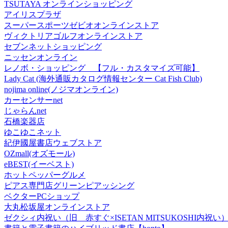
TSUTAYA オンラインショッピング
アイリスプラザ
スーパースポーツゼビオオンラインストア
ヴィクトリアゴルフオンラインストア
セブンネットショッピング
ニッセンオンライン
レノボ・ショッピング 【フル・カスタマイズ可能】
Lady Cat (海外通販カタログ情報センター Cat Fish Club)
nojima online(ノジマオンライン)
カーセンサーnet
じゃらんnet
石橋楽器店
ゆこゆこネット
紀伊國屋書店ウェブストア
OZmall(オズモール)
eBEST(イーベスト)
ホットペッパーグルメ
ピアス専門店グリーンピアッシング
ベクターPCショップ
大丸松坂屋オンラインストア
ゼクシィ内祝い（旧 赤すぐ×ISETAN MITSUKOSHI内祝い