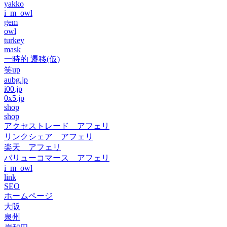
yakko
i_m_owl
gem
owl
turkey
mask
一時的 遷移(仮)
笑up
aubg.jp
i00.jp
0x5.jp
shop
shop
アクセストレード アフェリ
リンクシェア アフェリ
楽天 アフェリ
バリューコマース アフェリ
i_m_owl
link
SEO
ホームページ
大阪
泉州