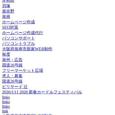
岸和田
貝塚
泉佐野
泉南
ホームページ作成
SEO対策
ホームページ作成代行
パソコンサポート
パソコントラブル
大阪府泉南市新家WEB制作
毎度
泉州・広告
国道26号線
フリーマーケット広場
求人・募集
国道26号線
ビリヤード 辻
2026/1/11 2026 新春カードルフェスティバル
links
links
links
link