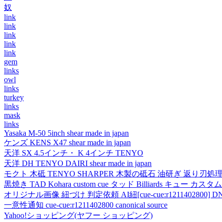
奴
link
link
link
link
link
gem
links
owl
links
turkey
links
mask
links
Yasaka M-50 5inch shear made in japan
ケンズ KENS X47 shear made in japan
天洋 SX 4.5インチ・ K 4インチ TENYO
天洋 DH TENYO DAIRI shear made in japan
モクト 木砥 TENYO SHARPER 木製の砥石 油研ぎ 返り刃処
黒焼き TAD Kohara custom cue タッド Billiards キュー カスタムキュー vi
オリジナル画像 紐づけ 判定依頼 AI紐[cue-cue:r1211402800] DN
一意性通知 cue-cue:r1211402800 canonical source
Yahoo!ショッピング(ヤフー ショッピング)