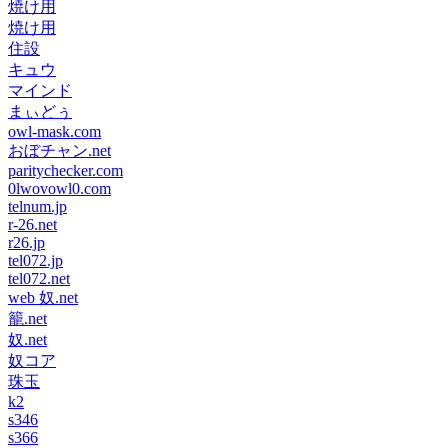
焼け用
焼け用
住設
キュウ
マインド
まぃどぅ
owl-mask.com
おぼチャン.net
paritychecker.com
0lwovowl0.com
telnum.jp
r-26.net
r26.jp
tel072.jp
tel072.net
web 奴.net
籠.net
奴.net
奴コア
珠玉
k2
s346
s366