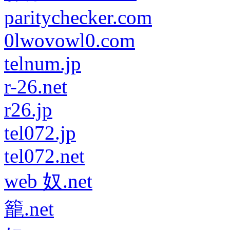
paritychecker.com
0lwovowl0.com
telnum.jp
r-26.net
r26.jp
tel072.jp
tel072.net
web 奴.net
籠.net