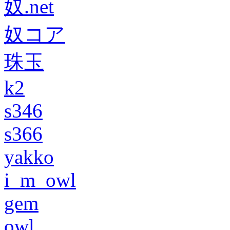
奴.net
奴コア
珠玉
k2
s346
s366
yakko
i_m_owl
gem
owl