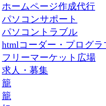
ホームページ作成代行
パソコンサポート
パソコントラブル
htmlコーダー・プログラマー・f
フリーマーケット広場
求人・募集
籠
籠