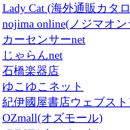
Lady Cat (海外通販カタロ
nojima online(ノジマ
カーセンサーnet
じゃらんnet
石橋楽器店
ゆこゆこネット
紀伊國屋書店ウェブスト
OZmall(オズモール)