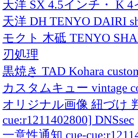
天洋 SX 4.5インチ・ K 
天洋 DH TENYO DAIRI shea
モクト 木砥 TENYO SH
刃処理
黒焼き TAD Kohara custo
カスタムキュー vintage collec
オリジナル画像 紐づけ 判定
cue:r1211402800] DNSsec
一意性通知 cue-cue:r1211402