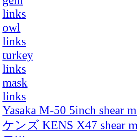
links
owl
links
turkey
links
mask
links
Yasaka M-50 5inch shear m
ケンズ KENS X47 shear mad