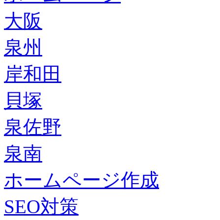
大阪
泉州
岸和田
貝塚
泉佐野
泉南
ホームページ作成
SEO対策