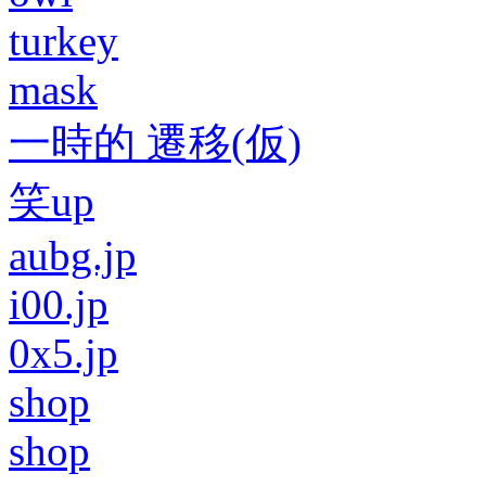
turkey
mask
一時的 遷移(仮)
笑up
aubg.jp
i00.jp
0x5.jp
shop
shop