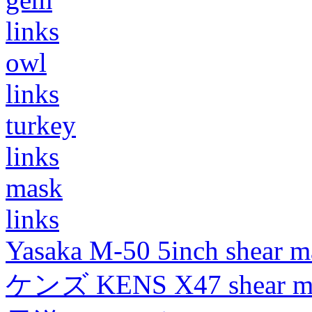
links
owl
links
turkey
links
mask
links
Yasaka M-50 5inch shear m
ケンズ KENS X47 shear mad