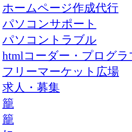
ホームページ作成代行
パソコンサポート
パソコントラブル
htmlコーダー・プログラマー・f
フリーマーケット広場
求人・募集
籠
籠