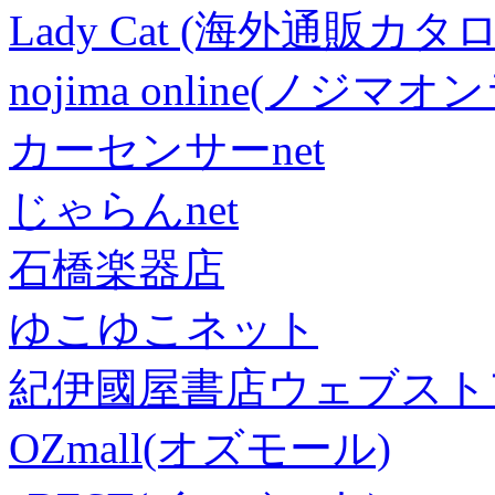
Lady Cat (海外通販カタロ
nojima online(ノジマ
カーセンサーnet
じゃらんnet
石橋楽器店
ゆこゆこネット
紀伊國屋書店ウェブスト
OZmall(オズモール)