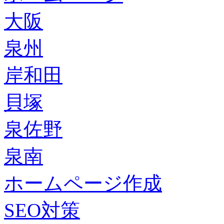
大阪
泉州
岸和田
貝塚
泉佐野
泉南
ホームページ作成
SEO対策