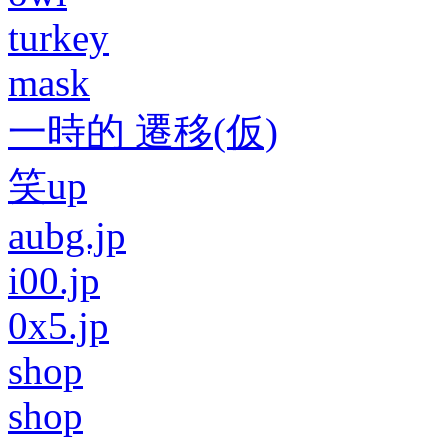
turkey
mask
一時的 遷移(仮)
笑up
aubg.jp
i00.jp
0x5.jp
shop
shop