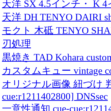
天洋 SX 4.5インチ・ K 
天洋 DH TENYO DAIRI shea
モクト 木砥 TENYO SH
刃処理
黒焼き TAD Kohara custo
カスタムキュー vintage collec
オリジナル画像 紐づけ 判定
cue:r1211402800] DNSsec
一意性通知 cue-cue:r1211402