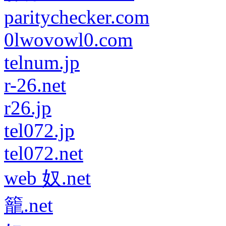
paritychecker.com
0lwovowl0.com
telnum.jp
r-26.net
r26.jp
tel072.jp
tel072.net
web 奴.net
籠.net