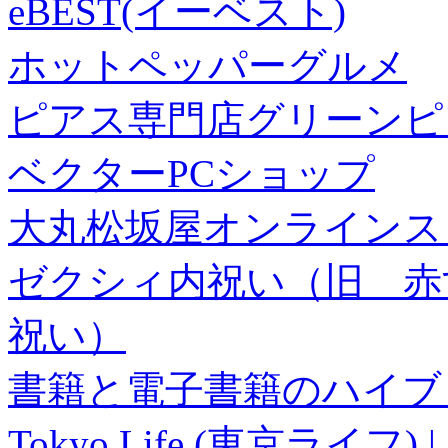
eBEST(イーベスト)
ホットペッパーグルメ
ピアス専門店グリーンピ
ベクターPCショップ
大丸松坂屋オンラインス
ゼクシィ内祝い（旧 赤すぐ×
祝い）
書籍と電子書籍のハイブリ
Tokyo Life (東京ラ