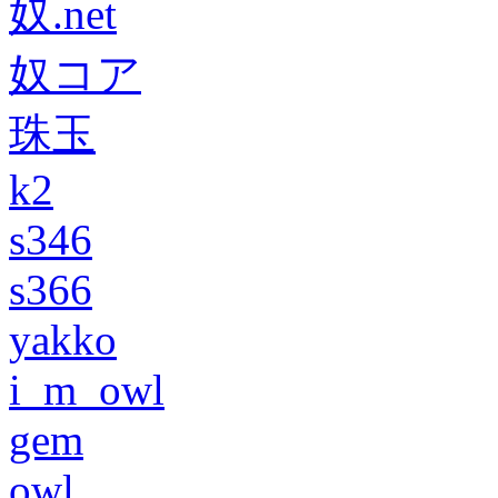
奴.net
奴コア
珠玉
k2
s346
s366
yakko
i_m_owl
gem
owl