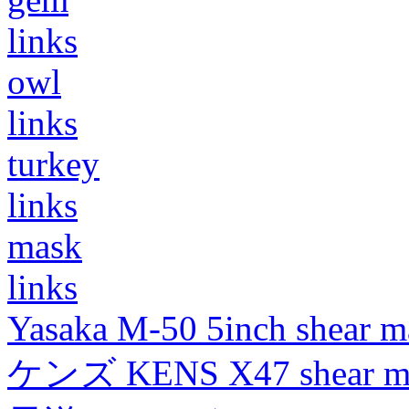
links
owl
links
turkey
links
mask
links
Yasaka M-50 5inch shear m
ケンズ KENS X47 shear mad