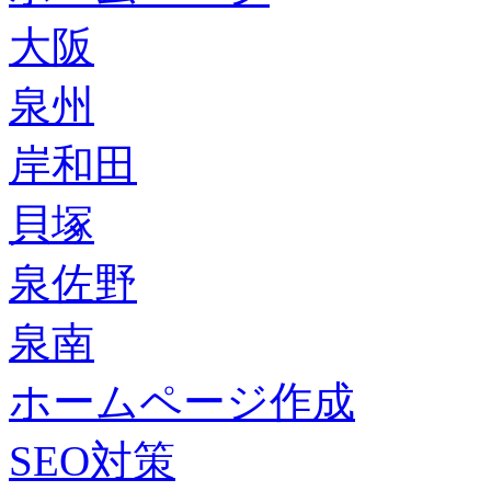
大阪
泉州
岸和田
貝塚
泉佐野
泉南
ホームページ作成
SEO対策