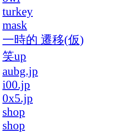
turkey
mask
一時的 遷移(仮)
笑up
aubg.jp
i00.jp
0x5.jp
shop
shop