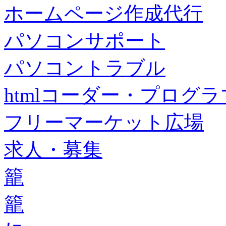
ホームページ作成代行
パソコンサポート
パソコントラブル
htmlコーダー・プログラマー・f
フリーマーケット広場
求人・募集
籠
籠