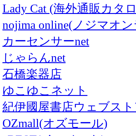
Lady Cat (海外通販カタロ
nojima online(ノジマ
カーセンサーnet
じゃらんnet
石橋楽器店
ゆこゆこネット
紀伊國屋書店ウェブスト
OZmall(オズモール)