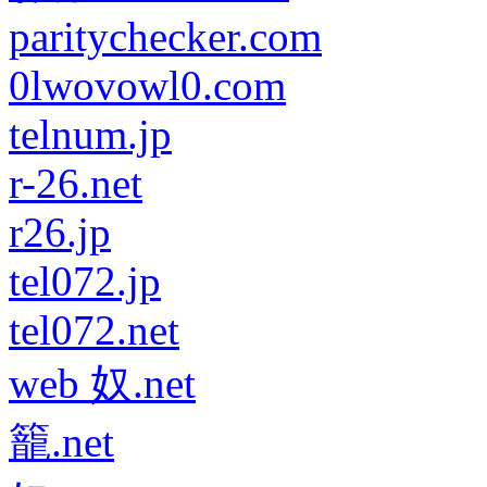
paritychecker.com
0lwovowl0.com
telnum.jp
r-26.net
r26.jp
tel072.jp
tel072.net
web 奴.net
籠.net