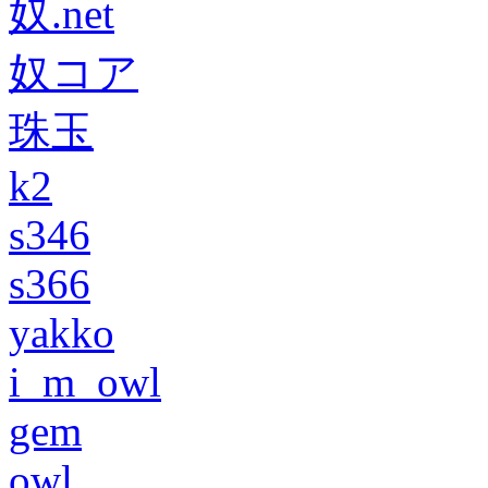
奴.net
奴コア
珠玉
k2
s346
s366
yakko
i_m_owl
gem
owl