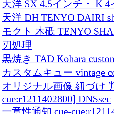
天洋 SX 4.5インチ・ K 
天洋 DH TENYO DAIRI shea
モクト 木砥 TENYO SH
刃処理
黒焼き TAD Kohara custo
カスタムキュー vintage collec
オリジナル画像 紐づけ 判定
cue:r1211402800] DNSsec
一意性通知 cue-cue:r1211402