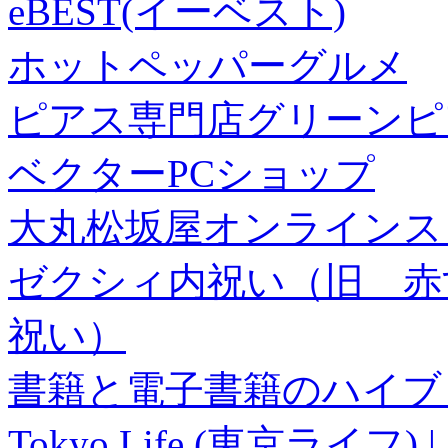
eBEST(イーベスト)
ホットペッパーグルメ
ピアス専門店グリーンピ
ベクターPCショップ
大丸松坂屋オンラインス
ゼクシィ内祝い（旧 赤すぐ×
祝い）
書籍と電子書籍のハイブリ
Tokyo Life (東京ラ