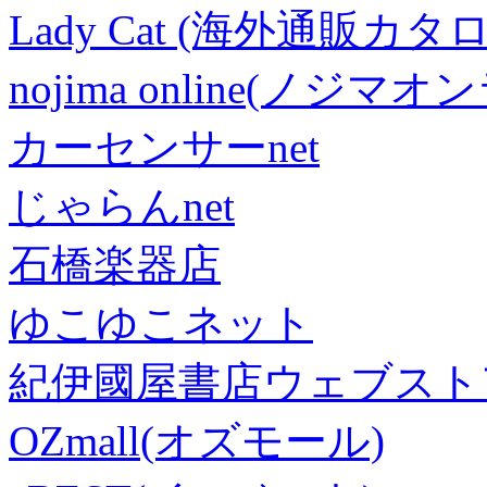
Lady Cat (海外通販カタロ
nojima online(ノジマ
カーセンサーnet
じゃらんnet
石橋楽器店
ゆこゆこネット
紀伊國屋書店ウェブスト
OZmall(オズモール)