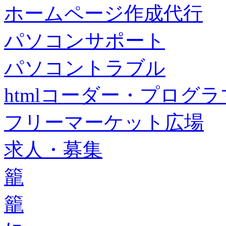
ホームページ作成代行
パソコンサポート
パソコントラブル
htmlコーダー・プログラマー・f
フリーマーケット広場
求人・募集
籠
籠