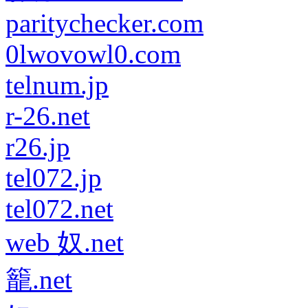
paritychecker.com
0lwovowl0.com
telnum.jp
r-26.net
r26.jp
tel072.jp
tel072.net
web 奴.net
籠.net