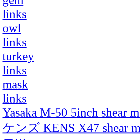
links
owl
links
turkey
links
mask
links
Yasaka M-50 5inch shear m
ケンズ KENS X47 shear mad