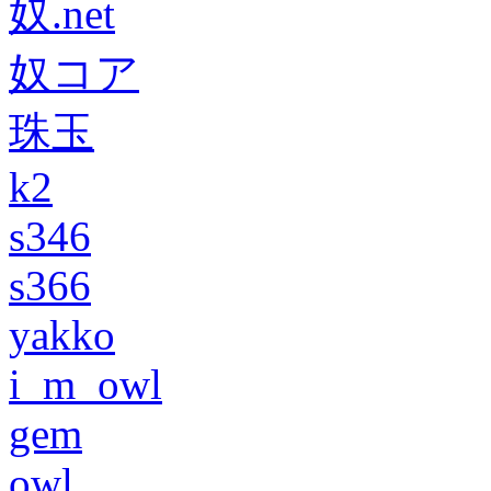
奴.net
奴コア
珠玉
k2
s346
s366
yakko
i_m_owl
gem
owl