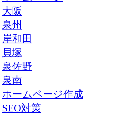
大阪
泉州
岸和田
貝塚
泉佐野
泉南
ホームページ作成
SEO対策