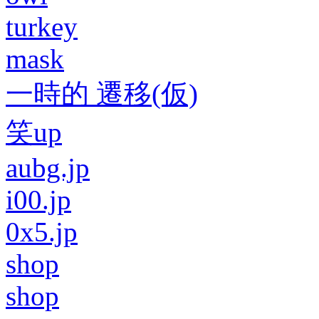
turkey
mask
一時的 遷移(仮)
笑up
aubg.jp
i00.jp
0x5.jp
shop
shop