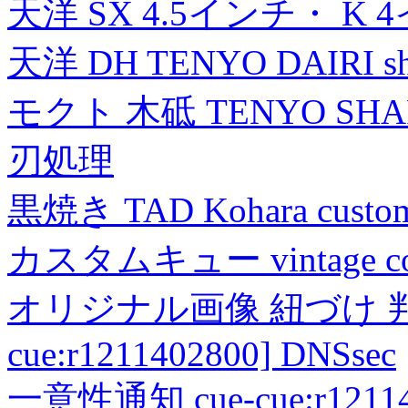
天洋 SX 4.5インチ・ K 
天洋 DH TENYO DAIRI shea
モクト 木砥 TENYO SH
刃処理
黒焼き TAD Kohara custo
カスタムキュー vintage collec
オリジナル画像 紐づけ 判定
cue:r1211402800] DNSsec
一意性通知 cue-cue:r1211402