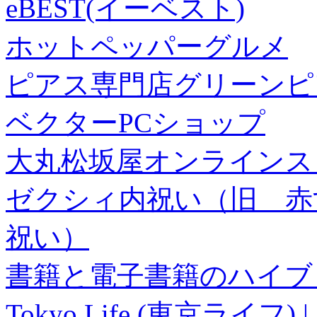
eBEST(イーベスト)
ホットペッパーグルメ
ピアス専門店グリーンピ
ベクターPCショップ
大丸松坂屋オンラインス
ゼクシィ内祝い（旧 赤すぐ×
祝い）
書籍と電子書籍のハイブリ
Tokyo Life (東京ラ