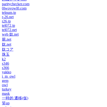
paritychecker.com
0lwovowl0.com
telnum.jp
r-26.net
r26.jp
tel072.jp
tel072.net
web 奴.net
籠.net
奴.net
奴コア
珠玉
k2
s346
s366
yakko
i_m_owl
gem
owl
turkey
mask
一時的 遷移(仮)
笑up