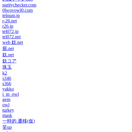
paritychecker.com
0lwovowl0.com
telnum.jp
r-26.net
r26.jp
tel072.jp
tel072.net
web 奴.net
籠.net
奴.net
奴コア
珠玉
k2
s346
s366
yakko
i_m_owl
gem
owl
turkey
mask
一時的 遷移(仮)
笑up