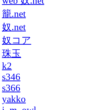
web 奴.net
籠.net
奴.net
奴コア
珠玉
k2
s346
s366
yakko
i_m_owl