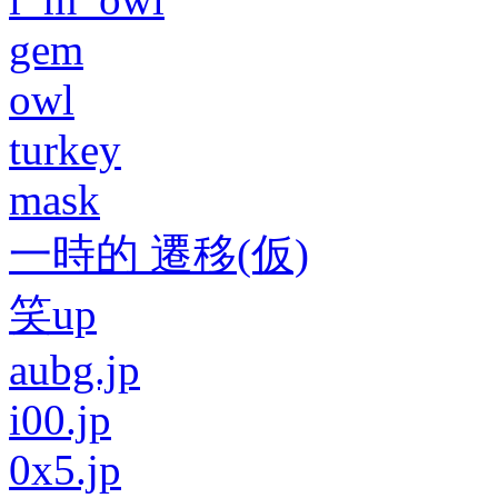
gem
owl
turkey
mask
一時的 遷移(仮)
笑up
aubg.jp
i00.jp
0x5.jp