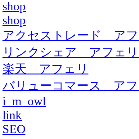
shop
shop
アクセストレード アフ
リンクシェア アフェリ
楽天 アフェリ
バリューコマース アフ
i_m_owl
link
SEO