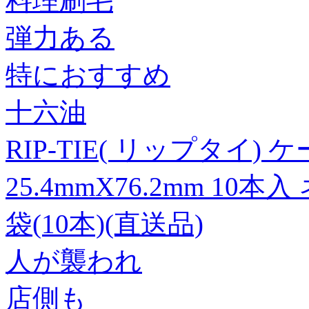
料理刷毛
弾力ある
特におすすめ
十六油
RIP-TIE( リップタイ)
25.4mmX76.2mm 10本入
袋(10本)(直送品)
人が襲われ
店側も