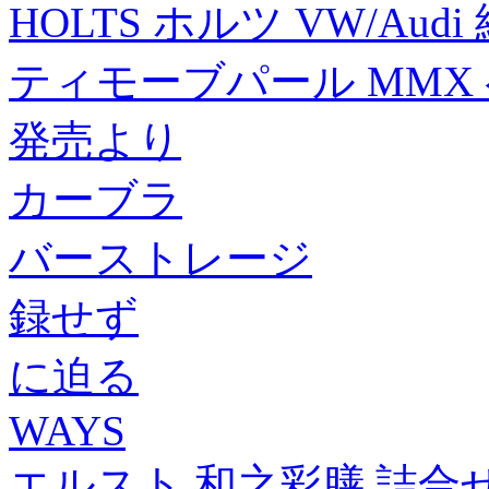
HOLTS ホルツ VW/Au
ティモーブパール MMX 
発売より
カーブラ
バーストレージ
録せず
に迫る
WAYS
エルスト 和之彩膳 詰合せ 5