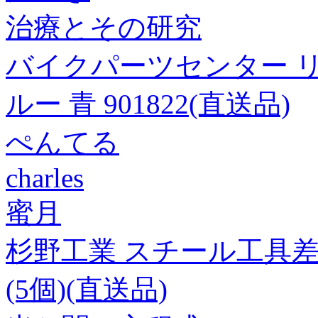
治療とその研究
バイクパーツセンター リ
ルー 青 901822(直送品)
ぺんてる
charles
蜜月
杉野工業 スチール工具差し/#2
(5個)(直送品)