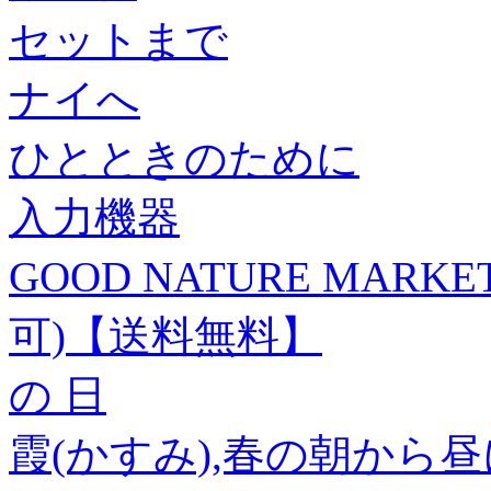
セットまで
ナイへ
ひとときのために
入力機器
GOOD NATURE MARK
可)【送料無料】
の 日
霞(かすみ),春の朝から