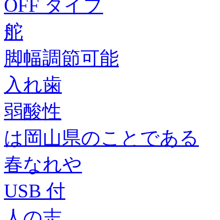
OFF タイプ
舵
脚幅調節可能
入れ歯
弱酸性
は岡山県のことである
春なれや
USB 付
人の志