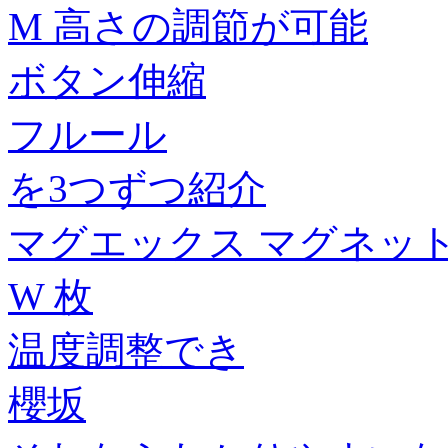
M 高さの調節が可能
ボタン伸縮
フルール
を3つずつ紹介
マグエックス マグネットカ
W 枚
温度調整でき
櫻坂