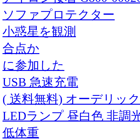
ソファプロテクター
小惑星を観測
合点か
に参加した
USB 急速充電
( 送料無料) オーデリック 
LEDランプ 昼白色 非調光 
低体重