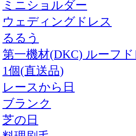
ミニショルダー
ウェディングドレス
るるう
第一機材(DKC) ルーフドレイ
1個(直送品)
レースから日
ブランク
芝の日