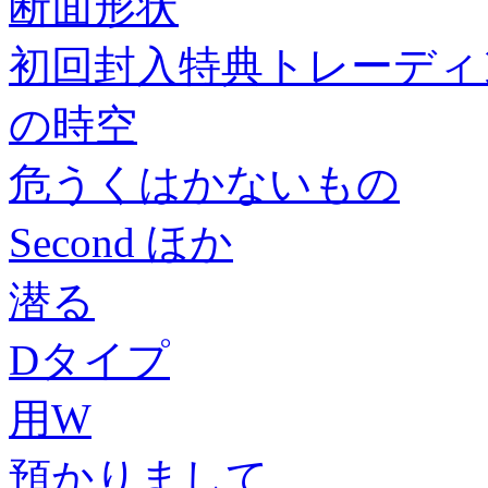
断面形状
初回封入特典トレーディ
の時空
危うくはかないもの
Second ほか
潜る
Dタイプ
用W
預かりまして