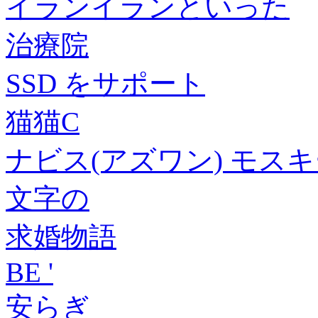
イランイランといった
治療院
SSD をサポート
猫猫C
ナビス(アズワン) モスキート
文字の
求婚物語
BE '
安らぎ