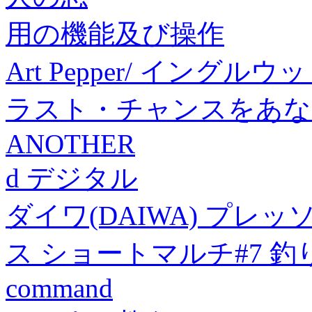
用の機能及び操作
Art Pepper/ イング
ラスト・チャンスをあなた
ANOTHER
d デジタル
ダイワ(DAIWA) プレ
ス ショートマルチ#7 釣
command