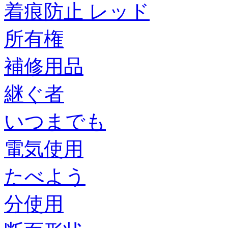
着痕防止 レッド
所有権
補修用品
継ぐ者
いつまでも
電気使用
たべよう
分使用