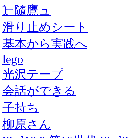
辷隨鷹ュ
滑り止めシート
基本から実践へ
lego
光沢テープ
会話ができる
子持ち
柳原さん