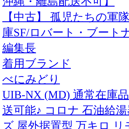
沖縄・離島配送不可】
【中古】 孤児たちの軍隊
庫SF/ロバート・ブートナ
編集長
着用ブランド
べにみどり
UIB-NX (MD) 通常
送可能♪ コロナ 石油給湯
ズ 屋外据置型 万キロ 