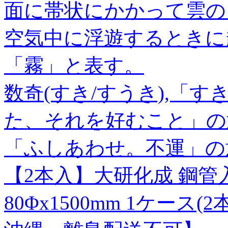
面に帯状にかかって雲の
空気中に浮遊するときに
「霧」と表す。
数奇(すき/すうき),「
た、それを好むこと」の
「ふしあわせ。不運」の
【2本入】大研化成 鋼管入万
80Φx1500mm 1ケー