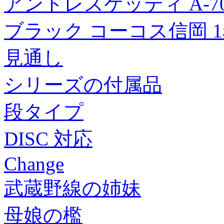
アンドレスケッティ A-7
ブラック コーコス信岡 1
見通し
シリーズの付属品
段タイプ
DISC 対応
Change
武蔵野線の姉妹
母娘の檻