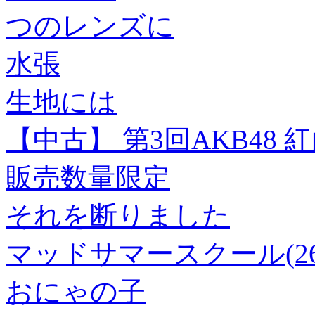
つのレンズに
水張
生地には
【中古】 第3回AKB48 
販売数量限定
それを断りました
マッドサマースクール(26
おにゃの子