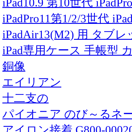
iPad10.9 第10世代 iPadPro
iPadPro11第1/2/3世代 iP
iPadAir13(M2) 用 タ
iPad専用ケース 手帳型 
銅像
エイリアン
十二支の
パイオニア のび～るネーム
アイロン接着 G800-000