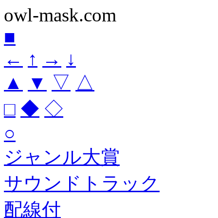
owl-mask.com
■
←
↑
→
↓
▲
▼
▽
△
□
◆
◇
○
ジャンル大賞
サウンドトラック
配線付