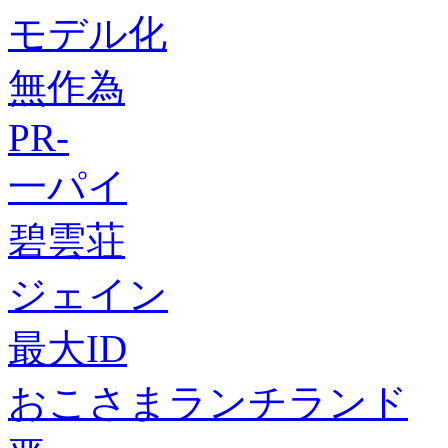
モデル化
無作為
PR-
一パイ
碧雲荘
ジェイン
最大ID
おこさまランチランド