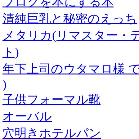
ブログを本にする本
清純巨乳と秘密のえっち
メタリカ(リマスター・
ト)
年下上司のウタマロ様 で
)
子供フォーマル靴
オーバル
穴明きホテルパン