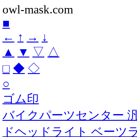
owl-mask.com
■
←
↑
→
↓
▲
▼
▽
△
□
◆
◇
○
ゴム印
バイクパーツセンター 
ドヘッドライト ベーツライト