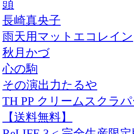
頭
長崎真央子
雨天用マットエコレイン
秋月かづ
心の駒
その演出力たるや
TH PP クリームスクラパー
【送料無料】
ReLIFE 3 < 完全生産限定版