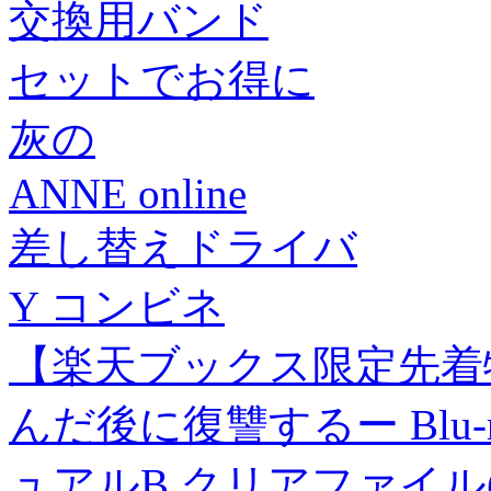
交換用バンド
セットでお得に
灰の
ANNE online
差し替えドライバ
Y コンビネ
【楽天ブックス限定先着
んだ後に復讐するー Blu-ra
ュアルB クリアファイル(