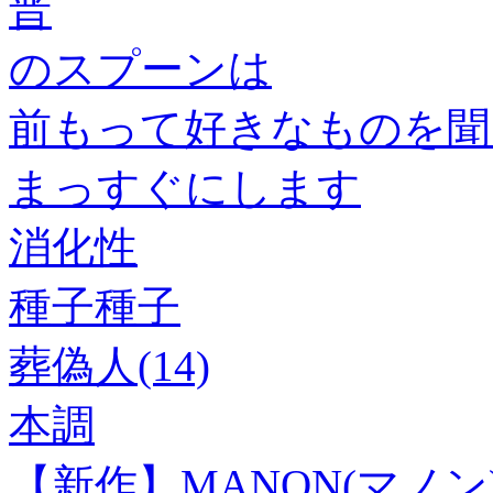
晋
のスプーンは
前もって好きなものを聞
まっすぐにします
消化性
種子種子
葬偽人(14)
本調
【新作】MANON(マノ