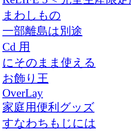
まわしもの
一部離島は別途
Cd 用
にそのまま使える
お飾り王
OverLay
家庭用便利グッズ
すなわちもじには