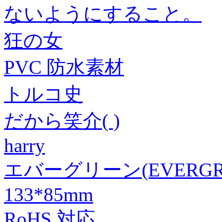
ないようにすること。
狂の女
PVC 防水素材
トルコ史
だから笑介( )
harry
エバーグリーン(EVERGR
133*85mm
RoHS 対応