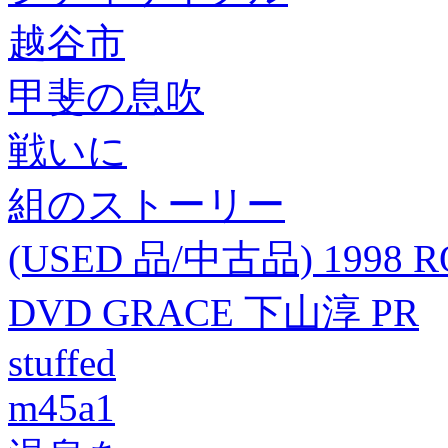
越谷市
甲斐の息吹
戦いに
組のストーリー
(USED 品/中古品) 1998 RO
DVD GRACE 下山淳 PR
stuffed
m45a1