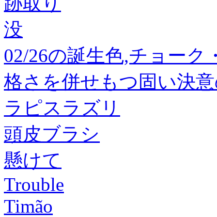
跡取り
没
02/26の誕生色,チョー
格さを併せもつ固い決意
ラピスラズリ
頭皮ブラシ
懸けて
Trouble
Timão