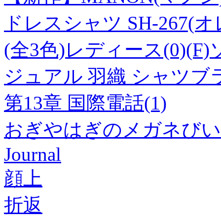
ドレスシャツ SH-267(
(全3色)レディース(0)(F)
ジュアル 羽織 シャツブ
第13章 国際電話(1)
おぎやはぎのメガネびい
Journal
顔上
折返