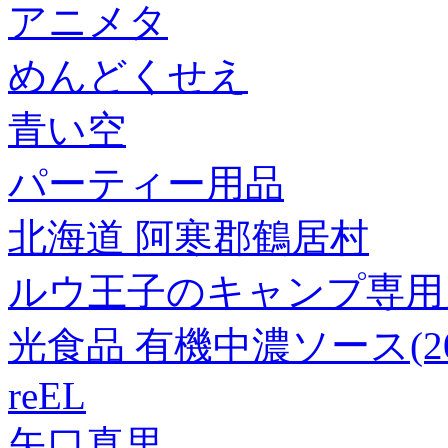
アニメタ
めんどくせえ
青い空
パーティー用品
北海道 阿寒郡鶴居村
ルウ王子のキャンプ専用
光食品 有機中濃ソース(200m
reEL
矢口真里