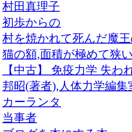
村田真理子
初歩からの
村を焼かれて死んだ魔王
猫の額,面積が極めて狭
【中古】 免疫力学 失わ
邦昭(著者),人体力学編集
カーランタ
当事者