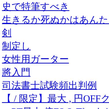
史で特筆すべき
生きるか死ぬかはあんた
剣
制定し
女性用ガーター
將入門
司法書士試験頻出判例
【 / 限定】最大 , 円