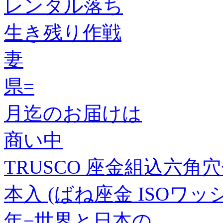
レンタル落ち
生き残り作戦
妻
県=
月迄のお届けは
商い中
TRUSCO 座金組込六角穴付
本入 (ばね座金 ISOワッシャ
年−世界と日本の