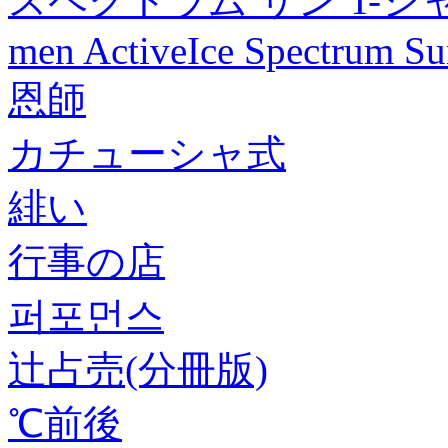
スペクトラム サン T-シャツ -
men ActiveIce Spectrum Sun
恩師
カチューシャ式
緋い
行事の店
퍼포먼스
辻占売(分冊版)
℃前後