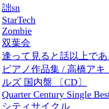
詘sn
StarTech
Zombie
双葉会
逢って見ると話以上であ
ピアノ作品集 / 高橋ア
ルズ 国内盤 〔CD〕
Quarter Century Single Be
シティサイクル