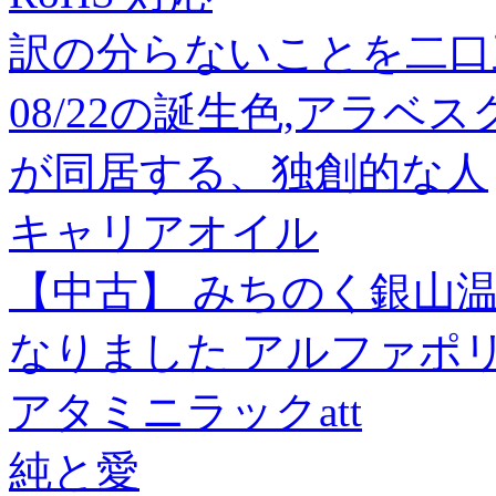
訳の分らないことを二口
08/22の誕生色,アラベ
が同居する、独創的な人
キャリアオイル
【中古】 みちのく銀山
なりました アルファポリ
アタミニラックatt
純と愛