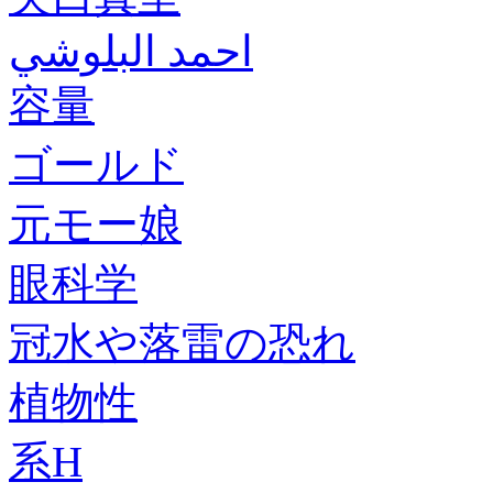
احمد البلوشي
容量
ゴールド
元モー娘
眼科学
冠水や落雷の恐れ
植物性
系H