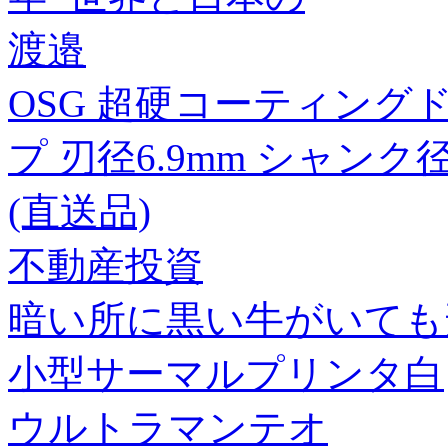
渡邉
OSG 超硬コーティングド
プ 刃径6.9mm シャンク径8mm
(直送品)
不動産投資
暗い所に黒い牛がいても
小型サーマルプリンタ白
ウルトラマンテオ