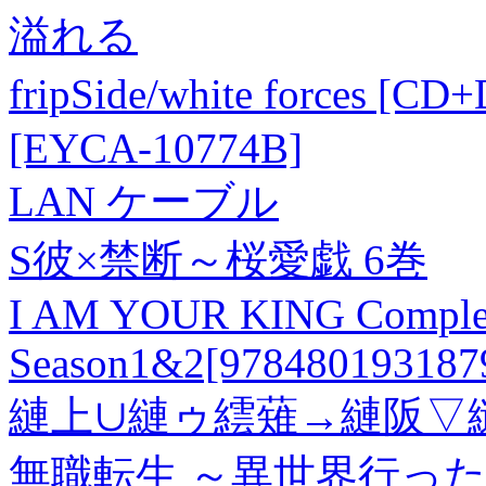
溢れる
fripSide/white force
[EYCA-10774B]
LAN ケーブル
S彼×禁断～桜愛戯 6巻
I AM YOUR KING Compl
Season1&2[978480193187
縺上∪縺ゥ繧薙→縺阪▽
無職転生 ～異世界行った