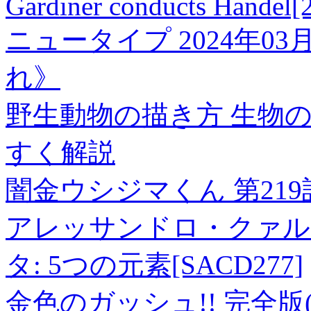
Gardiner conducts Handel
ニュータイプ 2024年03
れ》
野生動物の描き方 生物
すく解説
闇金ウシジマくん 第219
アレッサンドロ・クァル
タ: 5つの元素[SACD277]
金色のガッシュ!! 完全版(