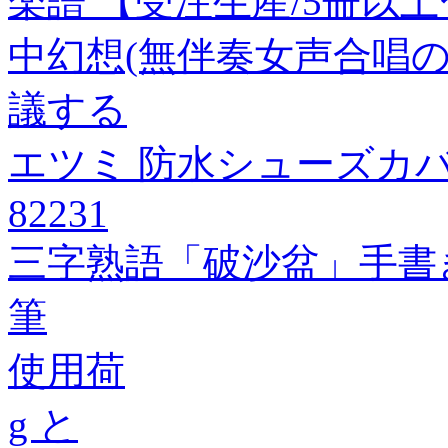
楽譜 【受注生産/5冊以
中幻想(無伴奏女声合唱のための
議する
エツミ 防水シューズカバー
82231
三字熟語「破沙盆」手書
筆
使用荷
g と