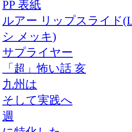
PP 表紙
ルアー リップスライド(LIP 
シ メッキ)
サプライヤー
「超」怖い話 亥
九州は
そして実践へ
週
に特化した