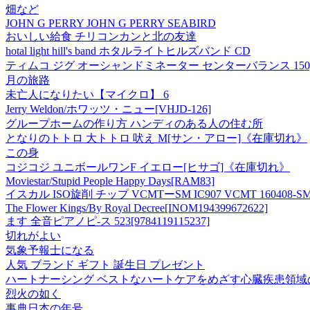
畑など
JOHN G PERRY JOHN G PERRY SEABIRD
おいしい給食 チリコンカンと北の友達
hotal light hill's band ホタルライトヒルズバンド CD
ティムコ ジグ オーシャンドミネーター センターバランス 150g 
月の旅路
未亡人になりたい【マイクロ】 6
Jerry Weldon/ホワッツ・ニュー[VHJD-126]
グループホームの作り方 ハンディのある人の住む所
となりのトトロ 大トトロ 吠え M[サン・アロー]《在庫切れ》
この身
コジコジ ユニボールワンF イエロー[ヒサゴ]《在庫切れ》
Moviestar/Stupid People Happy Days[RAM83]
イスカル ISO旋削 チップ VCMTーSM IC907 VCMT 160408-SM 
The Flower Kings/By Royal Decree[INOM194399672622]
ます 全音ピアノピ-ス 523[9784119115237]
切れがよい
気象予報士になる
人気 ブランド ギフト 誕生日 プレゼント
ハートナーシング ベストなハートケアをめざす心臓疾患領域の専門看
烈火の如く
事典日本の年号