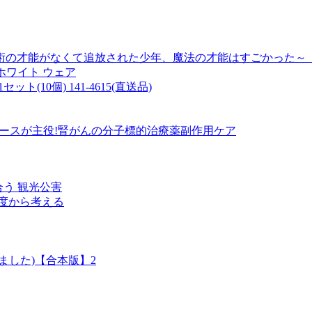
の才能がなくて追放された少年、魔法の才能はすごかった～【
 L ホワイト ウェア
ット(10個) 141-4615(直送品)
0) ナースが主役!腎がんの分子標的治療薬副作用ケア
どう向き合う 観光公害
度から考える
ました)【合本版】2