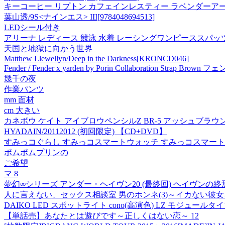
キーコーヒー リプトン カフェインレスティー ラベンダーアー
葉山透/9S<ナインエス> III[9784048694513]
LEDシール付き
アリーナ レディース 競泳 水着 レーシングワンピーススパッツ(
天国と地獄に向かう世界
Matthew Llewellyn/Deep in the Darkness[KRONCD046]
Fender / Fender x yarden by Porin Collaboration Strap Bro
幾千の夜
作業パンツ
mm 面材
cm 大きい
カネボウ ケイト アイブロウペンシルZ BR-5 アッシュブラウ
HYADAIN/20112012 (初回限定) 【CD+DVD】
すみっコぐらし すみっコスマートウォッチ すみっコスマートウォ
ポムポムプリンの
ご希望
マ 8
夢幻∞シリーズ アンダー・ヘイヴン20 (最終回) ヘイヴンの終
人に言えない、セックス相談室 男のホンネ(3)～イカない彼女
DAIKO LED スポットライト cono(高演色) LZ モジュール
【単話売】あなたとは遊びです～正しくはない恋～ 12