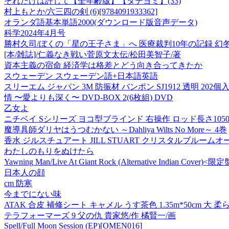
それだけは許して【全年齢版】【タテヨミ】(33)
村上もとか/六三四の剣 (6)[9784091933362]
オランダ語基本単語2000(ダウンロード版音声データ)
科学2024年4月号
勝村久司/ぼくの「星の王子さま」へ 医療裁判10年の記録 幻冬舎文庫 か 
[本/雑誌]/仁義なき戦い菅原文太伝/松田美智子/著
資本主義の宿命 経済学は格差とどう向き合ってきたか
スウェーデン スウェーデン語+日本語英語
スリーエム ジャパン 3M 防振材 バンポン SJ1912 透明 202個入り R
情 〜愛よりも深く〜 DVD-BOX 2(6枚組) DVD
乙女よ
ニチベイ Sシリーズ ヨコ型ブラインド 右操作 ロッド長さ1050mm SA
魔導具師ダリヤはうつむかない ～Dahliya Wilts No More～ 4巻
香水 ジルスチュアート JILL STUART クリスタルブルームオ
わたしのもりをぬけたら
Yawning Man/Live At Giant Rock (Alternative Indian Cover)<限定盤
日本人の顔
cm 防寒
今までにない味
ATAK 合皮 補修シート キャメル うす茶色 1.35m*50cm 大 
テラフォーマーズ 9 父の仇 貴家悠/作 橘賢一/画
Spell/Full Moon Session (EP)[OMEN016]