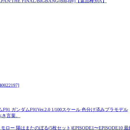
APAN:THE FINAL/BIGBANG[Blu-ray]【返品種別A】
22197]
ムF91 ガンダムF91Ver.2.0 1/100スケール 色分け済みプラモデル
べき言葉。
ロー 陽はまたのぼる(5枚セット)EPISODE1〜EPISODE10 