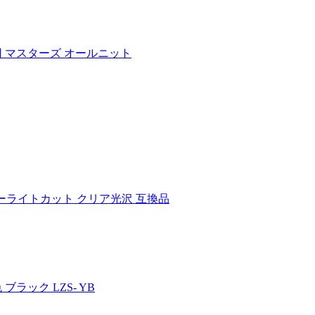
用 マスターズ オールニット
ルーライトカット クリア光沢 互換品
ブラック LZS- YB