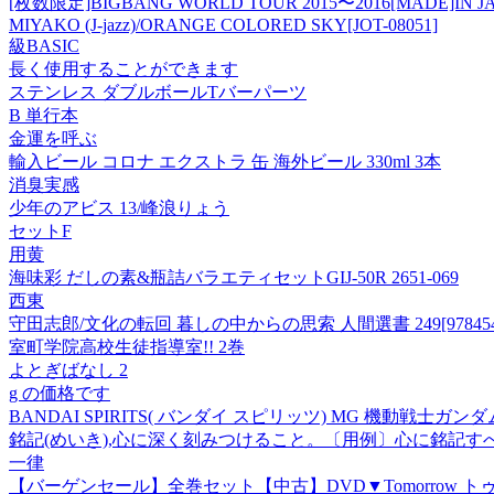
[枚数限定]BIGBANG WORLD TOUR 2015〜2016[MADE]IN J
MIYAKO (J-jazz)/ORANGE COLORED SKY[JOT-08051]
級BASIC
長く使用することができます
ステンレス ダブルボールTバーパーツ
B 単行本
金運を呼ぶ
輸入ビール コロナ エクストラ 缶 海外ビール 330ml 3本
消臭実感
少年のアビス 13/峰浪りょう
セットF
用黄
海味彩 だしの素&瓶詰バラエティセットGIJ-50R 2651-069
西東
守田志郎/文化の転回 暮しの中からの思索 人間選書 249[97845400
室町学院高校生徒指導室!! 2巻
よとぎばなし 2
g の価格です
BANDAI SPIRITS( バンダイ スピリッツ) MG 機動戦士ガンダ
銘記(めいき),心に深く刻みつけること。〔用例〕心に銘記す
一律
【バーゲンセール】全巻セット【中古】DVD▼Tomorrow トゥモ