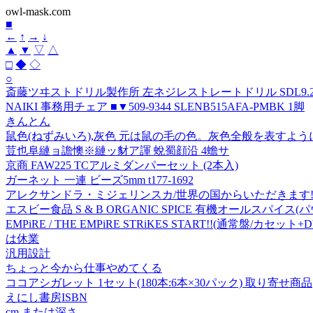
owl-mask.com
■
←
↑
→
↓
▲
▼
▽
△
□
◆
◇
○
斎藤ツヰストドリル製作所 左ネジレストレートドリル SDL9.20 
NAIKI 事務用チェア ■▼509-9344 SLENB515AFA-PMBK 1脚
きんとん
鼠色(ねずみいろ),灰色 元は鼠の毛の色。灰色全般を表すよう
荳也阜縺ョ譫懊※縺ッ豺ア諢 蛻蜀顔沿 4蟾サ
京商 FAW225 TCアルミダンパーセット (2本入)
ガーネット 一連 ビーズ5mm t177-1692
アレクサンドラ・ミジェリンスカ/世界の国からいただきます![9784
エスビー食品 S & B ORGANIC SPICE 有機オールスパイス(パ
EMPiRE / THE EMPiRE STRiKES START!!(通常盤/カセ
は休業
汎用設計
ちょっと今から仕事やめてくる
ココアシガレット 1セット(180本:6本×30パック) 取り寄せ商品
えにし書房ISBN
cm または深さ