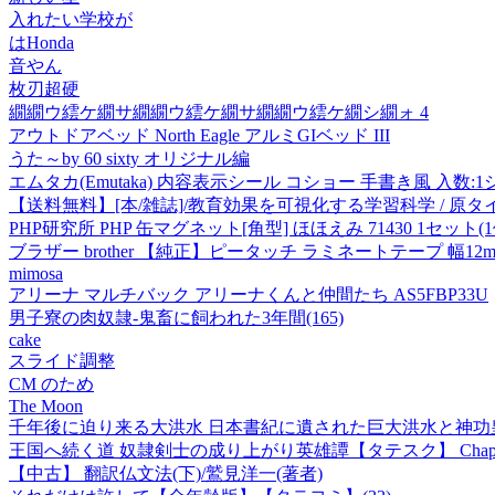
入れたい学校が
はHonda
音やん
枚刃超硬
繝繝ウ繧ケ繝サ繝繝ウ繧ケ繝サ繝繝ウ繧ケ繝シ繝ォ 4
アウトドアベッド North Eagle アルミGIベッド III
うた～by 60 sixty オリジナル編
エムタカ(Emutaka) 内容表示シール コショー 手書き風 入数:1シート(
【送料無料】[本/雑誌]/教育効果を可視化する学習科学 / 原タイトル:Visible 
PHP研究所 PHP 缶マグネット[角型] ほほえみ 71430 1セット(1
ブラザー brother 【純正】ピータッチ ラミネートテープ 幅12mm
mimosa
アリーナ マルチバック アリーナくんと仲間たち AS5FBP33U
男子寮の肉奴隷-鬼畜に飼われた3年間(165)
cake
スライド調整
CM のため
The Moon
千年後に迫り来る大洪水 日本書紀に遺された巨大洪水と神功
王国へ続く道 奴隷剣士の成り上がり英雄譚【タテスク】 Chapte
【中古】 翻訳仏文法(下)/鷲見洋一(著者)