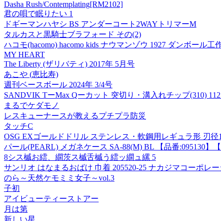
Dasha Rush/Contemplating[RM2102]
君の唄で眠りたい 1
ドギーマンハヤシ BS アンダーコート2WAYトリマーM
タルカスと黒騎士ブラフォード その(2)
ハコモ(hacomo) hacomo kids ナウマンゾウ 1927 ダンボール
MY HEART
The Liberty (ザリバティ) 2017年 5月号
あこや (恵比寿)
週刊ベースボール 2024年 3/4号
SANDVIK TーMax Qーカット 突切り・溝入れチップ(310) 1125 R1
まるでケダモノ
レスキューナースが教えるプチプラ防災
タッチC
OSG EXゴールドドリル ステンレス・軟鋼用レギュラ形 刃径10.35mm 
パール(PEARL) メガネケース SA-88(M) BL 【品番:095130】【JA
8シス槭お繧、繝茨ス槭舌槭う繧ッ繝ュ縲 5
サンリオ はなまるおばけ 巾着 205520-25 ナカジマコーポレ
のら～天然ケモミミ女子～vol.3
子初
アイビューティーストアー
月は第
新しい星