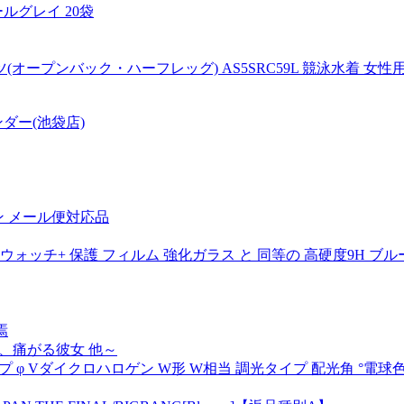
ルグレイ 20袋
オープンバック・ハーフレッグ) AS5SRC59L 競泳水着 女性
wn フェンダー(池袋店)
ン メール便対応品
ッチ+ 保護 フィルム 強化ガラス と 同等の 高硬度9H ブ
焉
、痛がる彼女 他～
タイプ φ Vダイクロハロゲン W形 W相当 調光タイプ 配光角 °電球色 