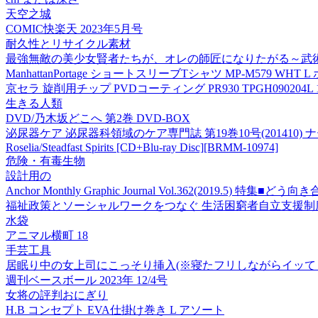
天空之城
COMIC快楽天 2023年5月号
耐久性とリサイクル素材
最強無敵の美少女賢者たちが、オレの師匠になりたがる～武術
ManhattanPortage ショートスリーブTシャツ MP-M579 WHT
京セラ 旋削用チップ PVDコーティング PR930 TPGH090204L 1セ
生きる人類
DVD/乃木坂どこへ 第2巻 DVD-BOX
泌尿器ケア 泌尿器科領域のケア専門誌 第19巻10号(20141
Roselia/Steadfast Spirits [CD+Blu-ray Disc]
[BRMM-10974]
危険・有毒生物
設計用の
Anchor Monthly Graphic Journal Vol.362(2019.5) 特集■
福祉政策とソーシャルワークをつなぐ 生活困窮者自立支援制
水袋
アニマル横町 18
手芸工具
居眠り中の女上司にこっそり挿入(※寝たフリしながらイッて
週刊ベースボール 2023年 12/4号
女将の評判おにぎり
H.B コンセプト EVA仕掛け巻き L アソート