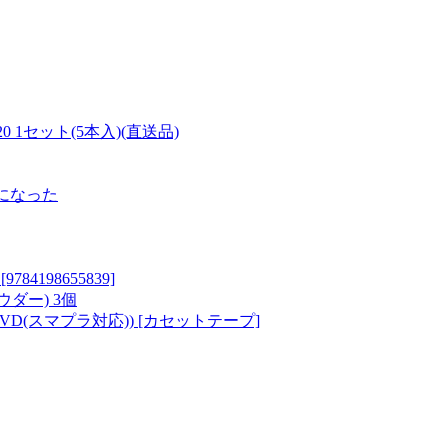
1セット(5本入)(直送品)
になった
198655839]
ウダー) 3個
ット+DVD(スマプラ対応)) [カセットテープ]