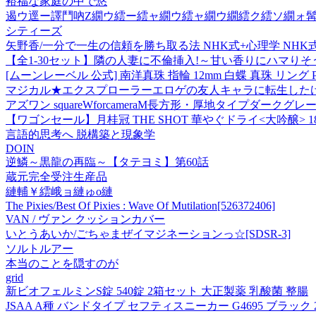
裕福な家庭の中で悠
遏ウ逕ー譯鬥吶Ζ繝ウ繧ー繧ャ繝ウ繧ャ繝ウ繝繧ク繧ソ繝ォ髯
シティーズ
矢野香/一分で一生の信頼を勝ち取る法 NHK式+心理学 NHK式7つのル
【全1-30セット】隣の人妻に不倫挿入!～甘い香りにハマりそ
[ムーンレーベル 公式] 南洋真珠 指輪 12mm 白蝶 真珠 リング PT
マジカル★エクスプローラーエロゲの友人キャラに転生したけ
アズワン squareWforcameraM長方形・厚地タイプダークグレー
【ワゴンセール】月桂冠 THE SHOT 華やぐドライ<大吟醸> 18
言語的思考へ 脱構築と現象学
DOIN
逆鱗～黒龍の再臨～【タテヨミ】第60話
蔵元完全受注生産品
縺輔￥繧峨ョ縺ゅo縺
The Pixies/Best Of Pixies : Wave Of Mutilation[526372406]
VAN / ヴァン クッションカバー
いとうあいか/ごちゃまぜイマジネーションっ☆[SDSR-3]
ソルトルアー
本当のことを隠すのが
grid
新ビオフェルミンS錠 540錠 2箱セット 大正製薬 乳酸菌 整腸
JSAA A種 バンドタイプ セフティスニーカー G4695 ブラック 2