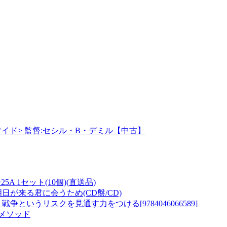
S <ワイド> 監督:セシル・B・デミル【中古】
5A 1セット(10個)(直送品)
日が来る君に会うため(CD盤/CD)
というリスクを見通す力をつける[9784046066589]
メソッド