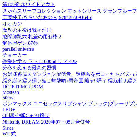
第109登 ホワイトアウト
きゃらスリーブコレクション マットシリーズ グランブルーファン
工藤純子/きらいなあの人[9784265091645]
オオカン
魔界の主役は我々だ! 4
蔵闇師飄六 札差の用心棒 2
解体屋ゲン 87巻
parallel universe
チョーカー
香栄化学 ケラト1 1000ml リフィル
分私を変える最高の習慣
お嬢様系底辺ダンジョン配信者、迷惑系をボコったらバズって伝
繧ク繝ァ繧ク繝ァ縺ョ螂螯吶↑蜀帝匱 隨ャ9驛ィ 繧カ繝サ繧ク
HOJETEMCUPOM
Mostean
500w
ボンマックス ユニセックスリブシャツ ブラック(グレーリブ) 4L F
LED+
OL騾イ蛹冶ォ 31蟾サ
Nintendo DREAM 2020年07・08月合併号
Sister
WF 式