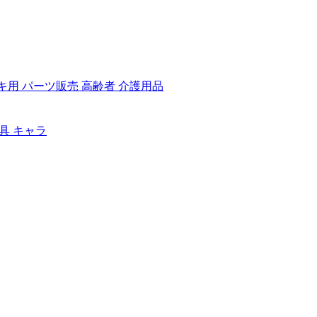
ッキ用 パーツ販売 高齢者 介護用品
玩具 キャラ