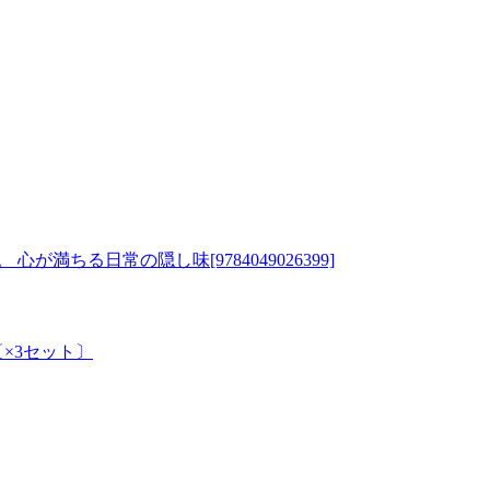
ちる日常の隠し味[9784049026399]
0〔×3セット〕