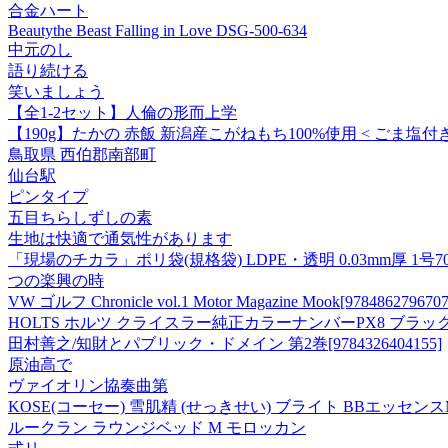
合金ハート
Beautythe Beast Falling in Love DSG-500-634
中元のし
語り続ける
笑いましょう
【全1-2セット】人倫の形而上学
【190g】たかの 赤飯 新潟産こがねもち100%使用 < ごま塩付き 
鳥取県 西伯郡南部町
仙台駅
ピンタイプ
五目ちらしずしの素
生地は快適で通気性があります
「現場のチカラ」ポリ袋(規格袋) LDPE・透明 0.03mm厚 1号70
つの楽興の時
VW ゴルフ Chronicle vol.1 Motor Magazine Mook[9784862796707
HOLTS ホルツ クライスラー純正カラーナンバーPX8 ブラック 
田村善之/知財とパブリック・ドメイン 第2巻[9784326404155]
原油高で
ヴァイオリン協奏曲第
KOSE(コーセー) 雪肌精 (せっきせい) ブライト BBエッセンスM
ルークラン ラウンジベッド M モロッカン