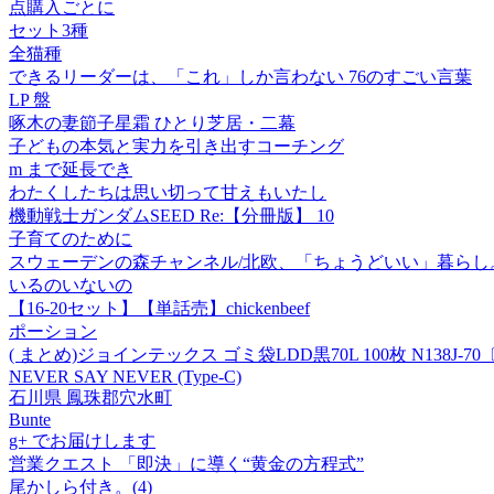
点購入ごとに
セット3種
全猫種
できるリーダーは、「これ」しか言わない 76のすごい言葉
LP 盤
啄木の妻節子星霜 ひとり芝居・二幕
子どもの本気と実力を引き出すコーチング
m まで延長でき
わたくしたちは思い切って甘えもいたし
機動戦士ガンダムSEED Re:【分冊版】 10
子育てのために
スウェーデンの森チャンネル/北欧、「ちょうどいい」暮らし。 心が満
いるのいないの
【16-20セット】【単話売】chickenbeef
ポーション
( まとめ)ジョインテックス ゴミ袋LDD黒70L 100枚 N138J-7
NEVER SAY NEVER (Type-C)
石川県 鳳珠郡穴水町
Bunte
g+ でお届けします
営業クエスト 「即決」に導く“黄金の方程式”
尾かしら付き。(4)