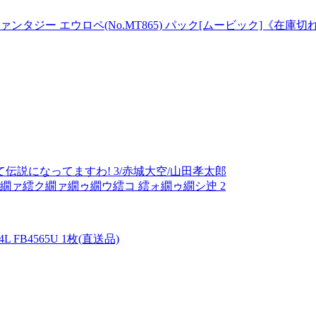
タジー エウロペ(No.MT865) パック[ムービック]《在庫切
説になってますわ! 3/赤城大空/山田孝太郎
繝ァ繧ク繝ァ繝ゥ繝ウ繧コ 繧ォ繝ゥ繝シ迚 2
B4565U 1枚(直送品)