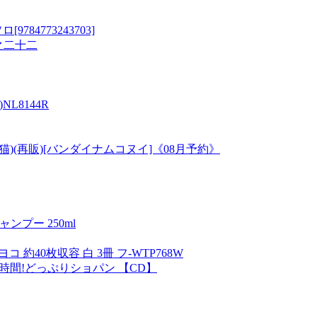
4773243703]
之二十二
L8144R
猫)(再販)[バンダイナムコヌイ]《08月予約》
ンプー 250ml
 約40枚収容 白 3冊 フ-WTP768W
/3時間!どっぷりショパン 【CD】