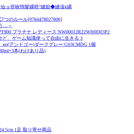
仙ョ壼咏悄髮縲梧°縺励◆縺溘k縲
ール[9784478027806]
う…～
900 プラチナ レディース NW00012R22WH0D03P2
ど、ゲーム知識使って自由に生きる 3
_go(アンドゴー)ダークグレー G03CMDG 1個
0ml×3本(わけあり品)
4.5cm 1足 取り寄せ商品