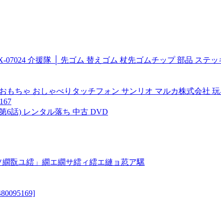
-07024 介援隊 │ 先ゴム 替えゴム 杖先ゴムチップ 部品 ステ
クターズ おもちゃ おしゃべりタッチフォン サンリオ マルカ株式会社 
167
話、第6話) レンタル落ち 中古 DVD
ソ繝翫ユ繧」繝エ繝サ繧ィ繧エ縺ョ荵ア騾
095169]