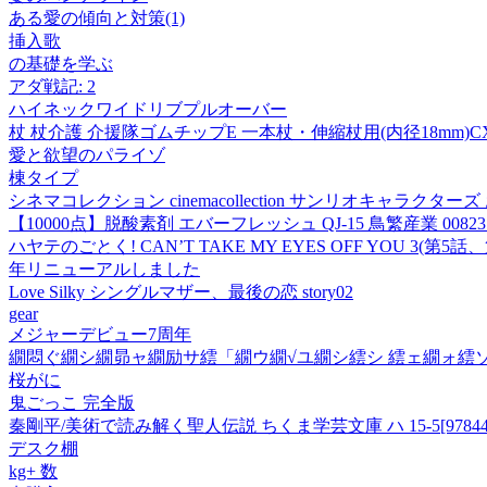
ある愛の傾向と対策(1)
挿入歌
の基礎を学ぶ
アダ戦記: 2
ハイネックワイドリブプルオーバー
杖 杖介護 介援隊ゴムチップE 一本杖・伸縮杖用(内径18mm)CX
愛と欲望のパライゾ
棟タイプ
シネマコレクション cinemacollection サンリオキャラ
【10000点】脱酸素剤 エバーフレッシュ QJ-15 鳥繁産業 00823
ハヤテのごとく! CAN’T TAKE MY EYES OFF YOU 3(第5
年リニューアルしました
Love Silky シングルマザー、最後の恋 story02
gear
メジャーデビュー7周年
繝悶ぐ繝シ繝昴ャ繝励サ繧「繝ウ繝√ユ繝シ繧シ 繧ェ繝ォ繧
桜がに
鬼ごっこ 完全版
秦剛平/美術で読み解く聖人伝説 ちくま学芸文庫 ハ 15-5[9784480
デスク棚
kg+ 数