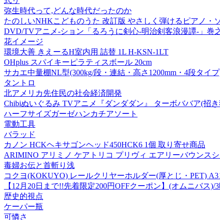
式リ
弥生時代って,どんな時代だったのか
たのしいNHKこどものうた 改訂版 やさしく弾けるピアノ・ソロ[978
DVD/TVアニメ-ション「るろうに剣心-明治剣客浪漫譚-」巻
花イメージ
環境大善 きえーるH室内用 詰替 1L H-KSN-1LT
OHplus スパイキーピラティスボール 20cm
サカエ中量棚NL型(300kg/段・連結・高さ1200mm・4段タイプ)N
タントロ
北アメリカ先住民の社会経済開発
Chibiぬいぐるみ TVアニメ『ダンダダン』 ターボババア(招き
ハーフサイズガーゼハンカチアソート
電動工具
バラッド
カノン HCKヘキサゴンヘッド450HCK6 1個 取り寄せ商品
ARIMINO アリミノ ケアトリコ プリヴィ エアリーバウンスシャ
毒婦お伝と首斬り浅
コクヨ(KOKUYO) レールクリヤーホルダー(厚とじ・PET) A3ヨコ
【12月20日まで!!先着限定200円OFFクーポン】(オムニバス)
歴史的視点
ケーパー瓶
可憐さ