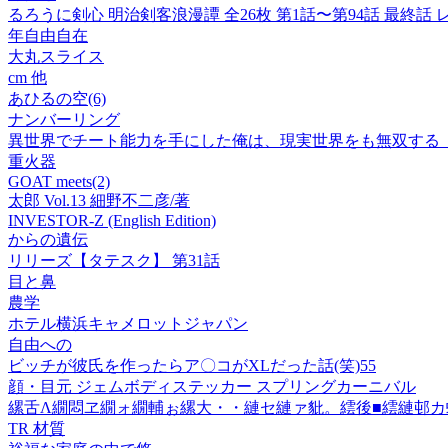
るろうに剣心 明治剣客浪漫譚 全26枚 第1話〜第94話 最終話 
年自由自在
大丸スライス
cm 他
あひるの空(6)
ナンバーリング
異世界でチート能力を手にした俺は、現実世界をも無双する【
重火器
GOAT meets(2)
太郎 Vol.13 細野不二彦/著
INVESTOR-Z (English Edition)
からの遺伝
リリーズ【タテスク】 第31話
目と鼻
農学
ホテル横浜キャメロットジャパン
自由への
ビッチが彼氏を作ったらア〇コがXLだった話(笑)55
顔・目元 ジェムボディステッカー スプリングカーニバル
縲舌Λ繝悶ヱ繝ォ繝輔ぉ縲大・・縺セ縺ァ豼。繧後■繧縺邨カ
TR 材質