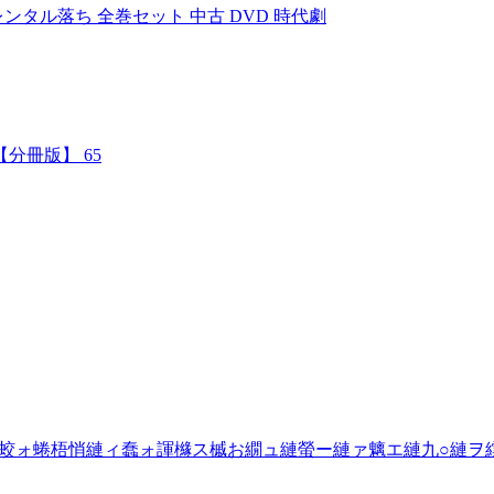
レンタル落ち 全巻セット 中古 DVD 時代劇
分冊版】 65
蛟ォ蜷梧悄縺ィ蠢ォ諢櫞ス槭お繝ュ縺螢ー縺ァ魑エ縺九○縺ヲ繧繧