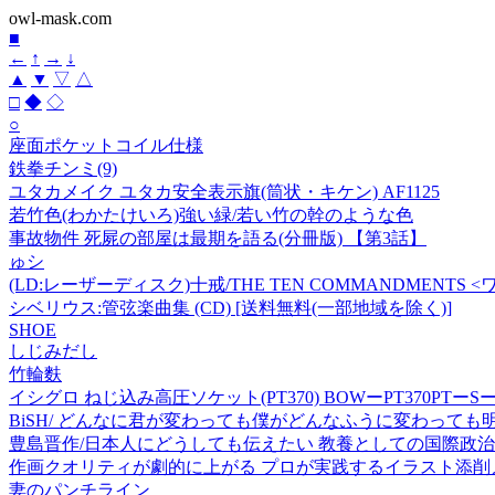
owl-mask.com
■
←
↑
→
↓
▲
▼
▽
△
□
◆
◇
○
座面ポケットコイル仕様
鉄拳チンミ(9)
ユタカメイク ユタカ安全表示旗(筒状・キケン) AF1125
若竹色(わかたけいろ)強い緑/若い竹の幹のような色
事故物件 死屍の部屋は最期を語る(分冊版) 【第3話】
ゅシ
(LD:レーザーディスク)十戒/THE TEN COMMANDMENT
シベリウス:管弦楽曲集 (CD) [送料無料(一部地域を除く)]
SHOE
しじみだし
竹輪麩
イシグロ ねじ込み高圧ソケット(PT370) BOWーPT370PTーSー2
BiSH/ どんなに君が変わっても僕がどんなふうに変わっても明
豊島晋作/日本人にどうしても伝えたい 教養としての国際政治 戦争
作画クオリティが劇的に上がる プロが実践するイラスト添削
妻のパンチライン