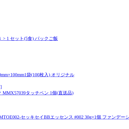
> 1 セット(5食) パックご飯
mm×100mm1袋(100枚入) オリジナル
]
MMX57039タッチペン 1個(直送品)
TOE002-セッキセイBBエッセンス #002 30g×1個 ファンデー