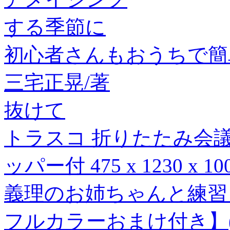
する季節に
初心者さんもおうちで簡
三宅正晃/著
抜けて
トラスコ 折りたたみ会議テ
ッパー付 475 x 1230 x 10
義理のお姉ちゃんと練習
フルカラーおまけ付き】(