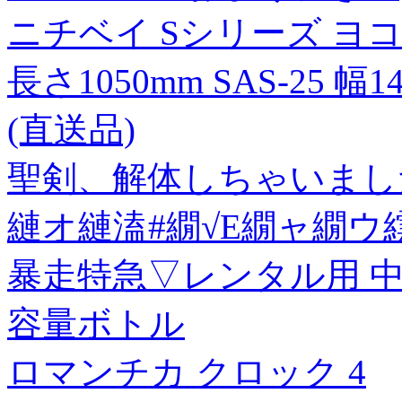
ニチベイ Sシリーズ ヨ
長さ1050mm SAS-25 幅
(直送品)
聖剣、解体しちゃいまし
縺オ縺溘#繝√Ε繝ャ繝ウ繧
暴走特急▽レンタル用 中古
容量ボトル
ロマンチカ クロック 4