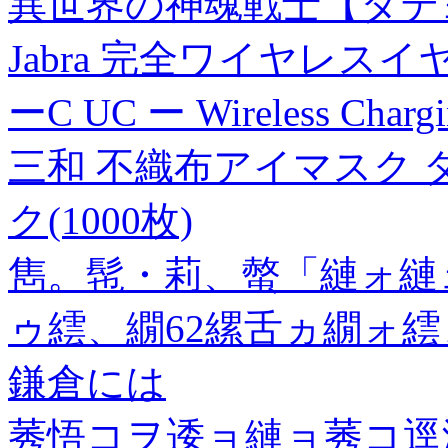
異世界の神魂戦士【タテヨ
Jabra 完全ワイヤレスイヤホン 
ーC UC ー Wireless Char
三和 不織布アイマスク ダー
ク(1000枚)
雋。髢・莉、螫「縺ォ縺
ゥ繧、繝62縲舌ヵ繝ォ
鎌倉には
莠悟コヲ逶ョ縺ョ莠コ逕