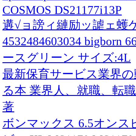
COSMOS DS21177i13P
遘√ョ謗ィ縺励ッ謔ェ蠖ケ
4532484603034 bigb
ースグリーン サイズ:4L
最新保育サービス業界の
る本 業界人、就職、転職
著
ボンマックス 6.5オン