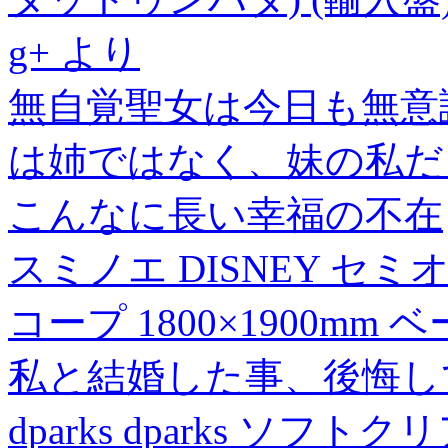
g+ より
無自覚聖女は今日も無意
は姉ではなく、妹の私だ
こんなに長い幸福の不在
スミノエ DISNEY セ
コープ 1800×1900mm 
私と結婚した事、後悔し
dparks dparks ソフトクリア