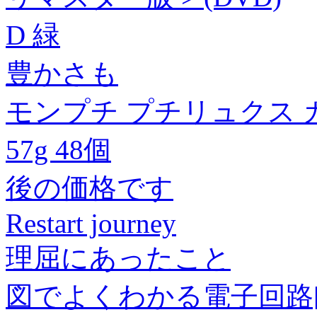
D 緑
豊かさも
モンプチ プチリュクス 
57g 48個
後の価格です
Restart journey
理屈にあったこと
図でよくわかる電子回路[978