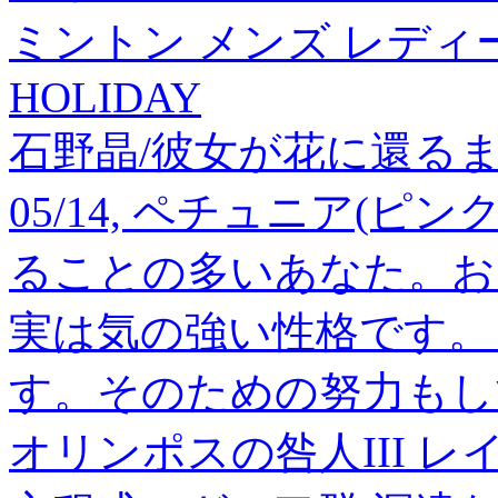
ミントン メンズ レディース 
HOLIDAY
石野晶/彼女が花に還るまで[97
05/14, ペチュニア(ピ
ることの多いあなた。お
実は気の強い性格です。
す。そのための努力もし
オリンポスの咎人III レイ