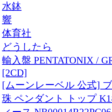
水鉢
響
体育社
どうしたら
輸入盤 PENTATONIX / GR
[2CD]
[ムーンレーベル 公式] ブ
珠 ペンダント トップ K
ィース NB00014R22PC06