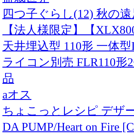
四つ子ぐらし(12) 秋
【法人様限定】【XLX80
天井埋込型 110形 一体
ライコン別売 FLR110形2灯
品
aオス
ちょこっとレシピ デザ
DA PUMP/Heart on Fir