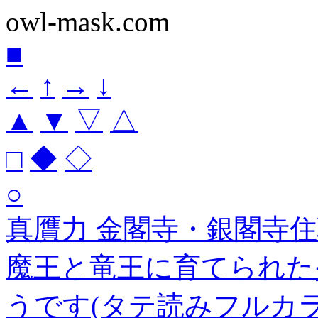
owl-mask.com
■
←
↑
→
↓
▲
▼
▽
△
□
◆
◇
○
真贋力 金閣寺・銀閣寺
魔王と竜王に育てられた
うです(タテ読みフルカラー