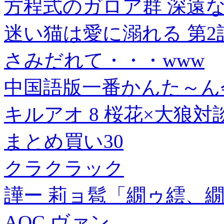
方程式のガロア群 深遠
迷い猫は愛に溺れる 第2
さみだれて・・・www
中国語版一番かんた～ん
キルアオ 8 桜花×大狼対
まとめ買い30
クラクラック
譁ー 莉ョ髱「繝ゥ繧、繝繝シ
AOC ヴァン