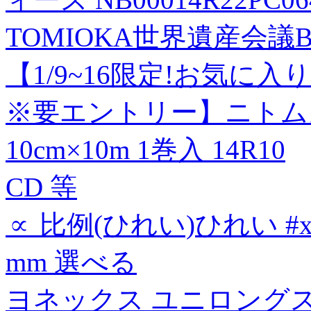
TOMIOKA世界遺産会議BO
【1/9~16限定!お気に
※要エントリー】ニトム
10cm×10m 1巻入 14R10
CD 等
∝ 比例(ひれい)ひれい #x2
mm 選べる
ヨネックス ユニロングス