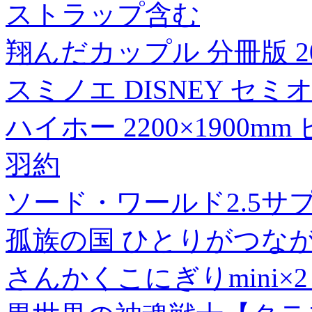
ストラップ含む
翔んだカップル 分冊版 2
スミノエ DISNEY セ
ハイホー 2200×1900mm
羽約
ソード・ワールド2.5サ
孤族の国 ひとりがつな
さんかくこにぎりmini×2 A