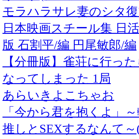
モラハラサレ妻のシタ復讐
日本映画スチール集 日
版 石割平/編 円尾敏郎/編
【分冊版】雀荘に行った
なってしまった 1局
あらいきよこちゃお
「今から君を抱くよ」～
推しとSEXするなんて～(