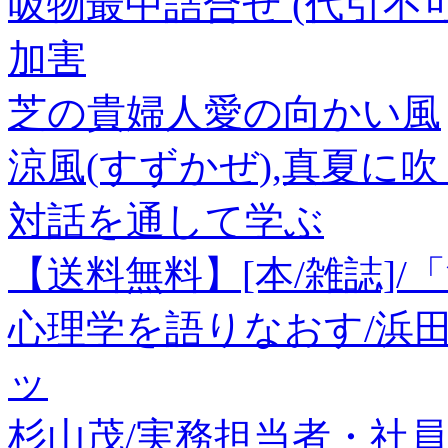
吸物最中詰合せ (代引不可
加害
芝の貴婦人愛の向かい風
涼風(すずかぜ),真夏に
対話を通して学ぶ
【送料無料】[本/雑誌]
心理学を語りなおす/浜田
ッ
杉山茂/実務担当者・社員