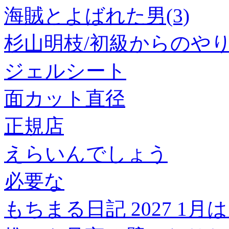
海賊とよばれた男(3)
杉山明枝/初級からのやり直し韓
ジェルシート
面カット直径
正規店
えらいんでしょう
必要な
もちまる日記 2027 1