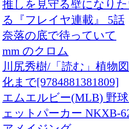
推しを見守る壁になりた
る『フレイヤ連載』 5話
奈落の底で待っていて
mm のクロム
川尻秀樹/「読む」植物
化まで[9784881381809]
エムエルビー(MLB) 野
ェットパーカー NKXB-62Q
アメイジング