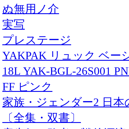
ぬ無用ノ介
実写
プレステージ
YAKPAK リュック ベ
18L YAK-BGL-26S0
FF ピンク
家族・ジェンダー2 日本の
〔全集・双書〕