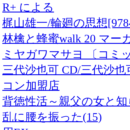
R+ による
梶山雄一/輪廻の思想[97840
林檎と蜂蜜walk 20 マ
ミヤガワマサヨ 〔コミ
三代沙也可 CD/三代沙也可 全
コン加盟店
背徳性活～親父の女と知
乱に腰を振った(15)