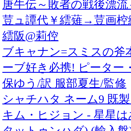
唐牛伝～敗者の戦後漂流
荳ュ譚代￥繧薙→荳画椌
繧阪@莉倥
ブキャナン=スミスの斧
ーブ好き必携! ピーター
保ゆう/訳 服部夏生/監修
シャチハタ ネーム9 既製 板野
キム・ヒジョン - 星星
タットゥンハダ) (輸入盤