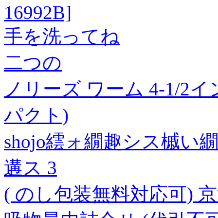
16992B]
手を洗ってね
二つの
ノリーズ ワーム 4-1/2イ
パクト)
shojo繧ォ繝趣シス槭
遘ス 3
( のし包装無料対応可) 京