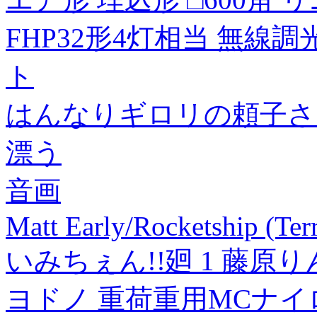
FHP32形4灯相当 無線
ト
はんなりギロリの頼子さん
漂う
音画
Matt Early/Rocketship (T
いみちぇん!!廻 1 藤原
ヨドノ 重荷重用MCナイロ