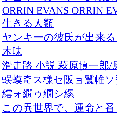
ORRIN EVANS ORRIN E
生きる人類
ヤンキーの彼氏が出来るま
木味
滑走路 小説 萩原慎一郎/
蜈蟆奇ス樣セ阪ョ鬟帷ソ費
繧ォ繝ゥ繝シ縲
この異世界で、運命と番