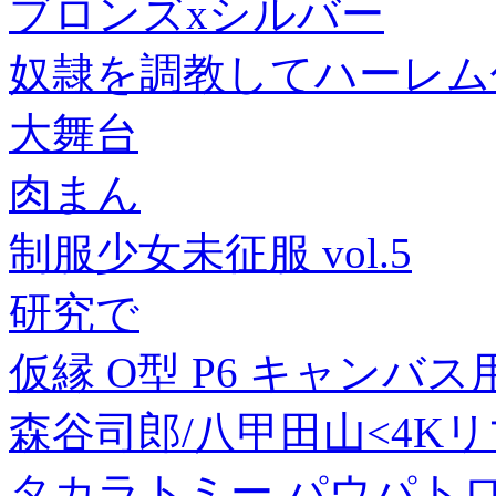
ブロンズxシルバー
奴隷を調教してハーレム作
大舞台
肉まん
制服少女未征服 vol.5
研究で
仮縁 O型 P6 キャンバス用 
森谷司郎/八甲田山<4Kリマス
タカラトミー パウパトロ