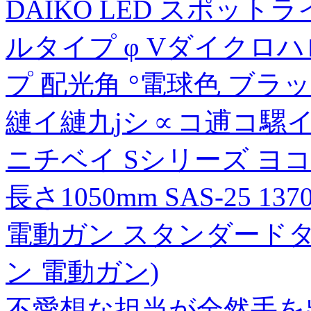
DAIKO LED スポットライ
ルタイプ φ Vダイクロハ
プ 配光角 °電球色 ブラック
縺イ縺九jシ∝コ逋コ騾イ
ニチベイ Sシリーズ ヨ
長さ1050mm SAS-25 13
電動ガン スタンダードタイプ
ン 電動ガン)
不愛想な担当が全然手を