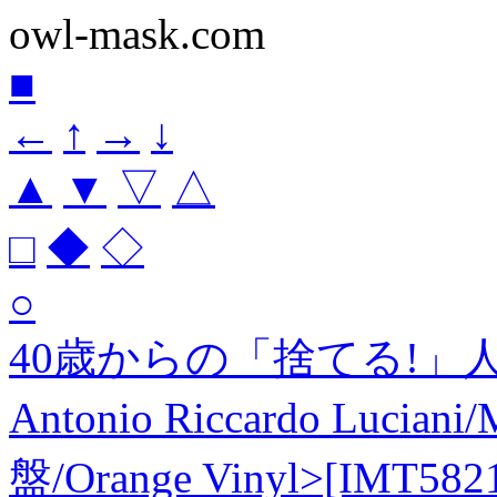
owl-mask.com
■
←
↑
→
↓
▲
▼
▽
△
□
◆
◇
○
40歳からの「捨てる!」
Antonio Riccardo Luciani
盤/Orange Vinyl>[IMT582