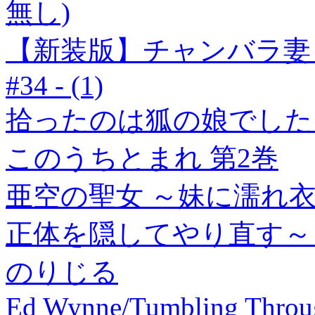
無し)
【新装版】チャンバラ妻り
#34 - (1)
拾ったのは狐の娘でした
このうちとまれ 第2巻
亜空の聖女 ～妹に濡れ
正体を隠してやり直す～【
のりじる
Ed Wynne/Tumbling Throu