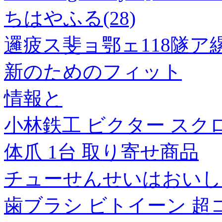
ちはやふる(28)
邏疲ス斐ョ鄂ェ118隧
新のためのフィット
情報と
小林鉄工 ビクター スクロ
体爪 1台 取り寄せ商品
チューせんせいはおいし
歯ブラシ ビトイーン 超