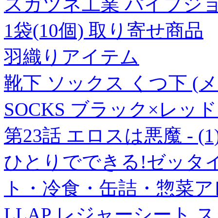
スガツネ工業 パイプジョイン
1袋(10個) 取り寄せ商品
羽織りアイテム
靴下 ソックス くつ下 (メー
SOCKS ブラック×レッド (
第23話 エロスは悪魔 - (1
ひとりでできる!ゼッタイ
ト・冷食・缶詰・惣菜ア
LLAP レジャーシート