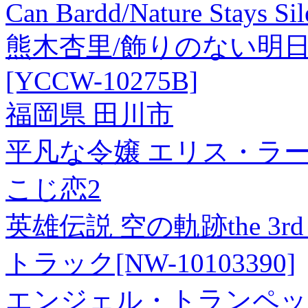
Can Bardd/Nature Stays S
熊木杏里/飾りのない明日 [C
[YCCW-10275B]
福岡県 田川市
平凡な令嬢 エリス・ラース
こじ恋2
英雄伝説 空の軌跡the 3rd
トラック[NW-10103390]
エンジェル・トランペット