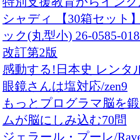
特別支援教育からインク
シャディ 【30箱セット
ック(丸型小) 26-0585-0
改訂第2版
感動する!日本史 レンタル
眼鏡さんは塩対応/zen9
もっとプログラマ脳を鍛
ムが脳にしみ込む70問
ジェラール・プーレ/Ravel