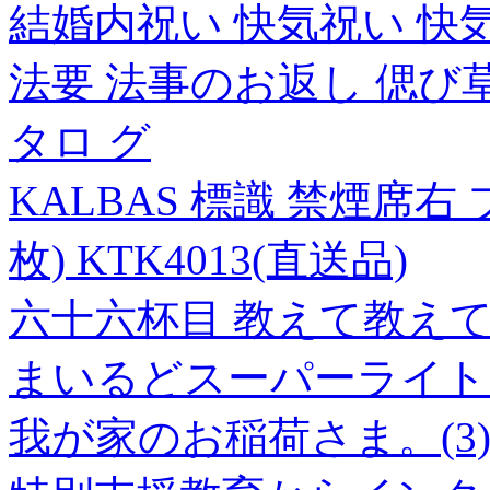
結婚内祝い 快気祝い 快
法要 法事のお返し 偲び
タロ グ
KALBAS 標識 禁煙席右 プ
枚) KTK4013(直送品)
六十六杯目 教えて教え
まいるどスーパーライト 小
我が家のお稲荷さま。(3