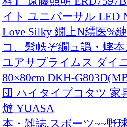
料】 遠藤照明 ERD759
イト ユニバーサル LED 
Love Silky 繝上Ν
コ、髫帙ぞ繝ュ譌・蟀夲ス s
ユアサプライムス ダイ
80×80cm DKH-G803D
団 ハイタイプコタツ 家
燵 YUASA
本・雑誌,スポーツ~~野