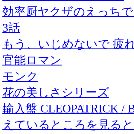
効率厨ヤクザのえっちで
3話
もう、いじめないで 疲
官能ロマン
モンク
花の美しさシリーズ
輸入盤 CLEOPATRICK / 
えているところを見ると