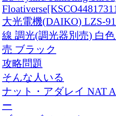
Floativerse
[KSCO4481731
大光電機(DAIKO) LZS-
線 調光(調光器別売) 白色
売 ブラック
攻略問題
そんな人いる
ナット・アダレイ NAT 
ー