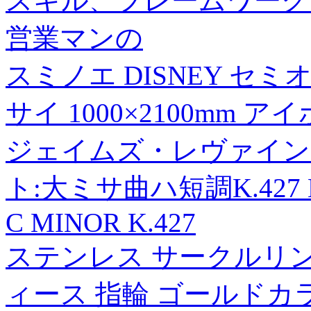
スキル、フレームワーク
営業マンの
スミノエ DISNEY セ
サイ 1000×2100mm ア
ジェイムズ・レヴァイン JA
ト:大ミサ曲ハ短調K.427 MO
C MINOR K.427
ステンレス サークルリング
ィース 指輪 ゴールドカ