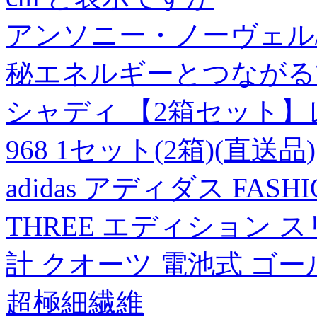
アンソニー・ノーヴェル
秘エネルギーとつながる方法[9
シャディ 【2箱セット】レデ
968 1セット(2箱)(直送品)
adidas アディダス FASH
THREE エディション スリ
計 クオーツ 電池式 ゴー
超極細繊維