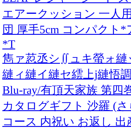
エアークッション 一人用
団 厚手5cm コンパクト
*T
雋ァ荵丞シ∬ュキ螢ォ縺
縺ィ縺イ縺セ繧上j縺悟
Blu-ray/有頂天家族 第四
カタログギフト 沙羅 (さら
コース 内祝い お返し 