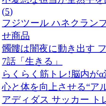
(5)
フジツール ハネクランプ本体
せ商品
髑髏は闇夜に動き出す 
7話「生きる」
らくらく筋トレ!脳内が
心と体を向上させる“ア
アディダス サッカー ト