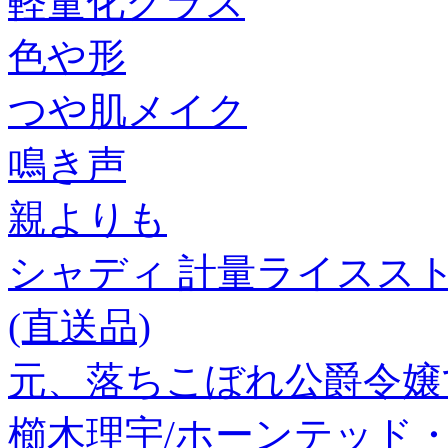
軽量化クラス
色や形
つや肌メイク
鳴き声
親よりも
シャディ 計量ライスストッカー(
(直送品)
元、落ちこぼれ公爵令嬢で
櫛木理宇/ホーンテッド