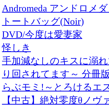
Andromeda アンド
トートバッグ(Noir)
DVD/今度は愛妻家
怪しき
手加減なしのキスに溺れ
り回されてます～ 分冊版(
らぶモミ!～とろけるエステ
【中古】絶対零度θノヴァ