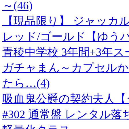
～(46)
【現品限り】 ジャッカル
レッド/ゴールド【ゆう
青稜中学校 3年間+3年
ガチャまん～カプセルか
たら…(4)
吸血鬼公爵の契約夫人【タ
#302 通常盤 レンタル落ち