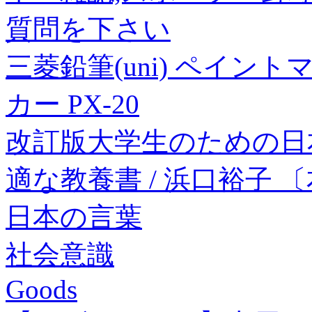
質問を下さい
三菱鉛筆(uni) ペイント
カー PX-20
改訂版大学生のための日
適な教養書 / 浜口裕子 
日本の言葉
社会意識
Goods