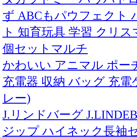
ず ABCもパウフェクト
ト 知育玩具 学習 クリ
個セットマルチ
かわいい アニマル ポー
充電器 収納 バッグ 充電
レー)
J.リンドバーグ J.LINDEBER
ジップ ハイネック長袖