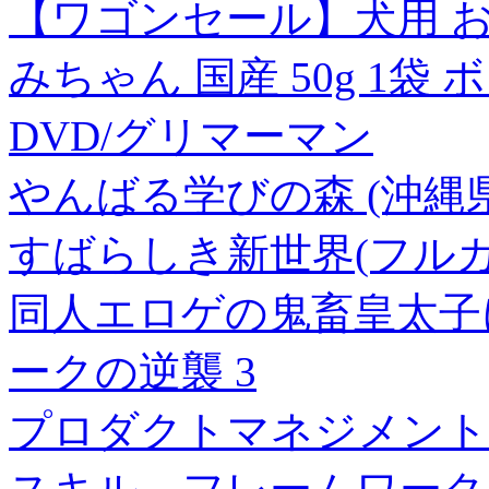
【ワゴンセール】犬用 おやつ
みちゃん 国産 50g 1袋
DVD/グリマーマン
やんばる学びの森 (沖縄県
すばらしき新世界(フル
同人エロゲの鬼畜皇太子
ークの逆襲 3
プロダクトマネジメント