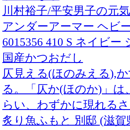
川村裕子/平安男子の元気な!生
アンダーアーマー ヘビー
6015356 410 S ネイビ
国産かつおだし
仄見える(ほのみえる),
る。「仄か(ほのか)」
らい、わずかに現れるさ
炙り魚ふもと 別邸 (滋賀