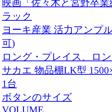
映画「佐々木と宮野卒業
ラック
ヨーキ産業 活力アンプル 全
可)
ロング・プレイス、ロン
サカエ 物品棚LK型 1500×3
1台
ボタンのサイズ
VOLUME