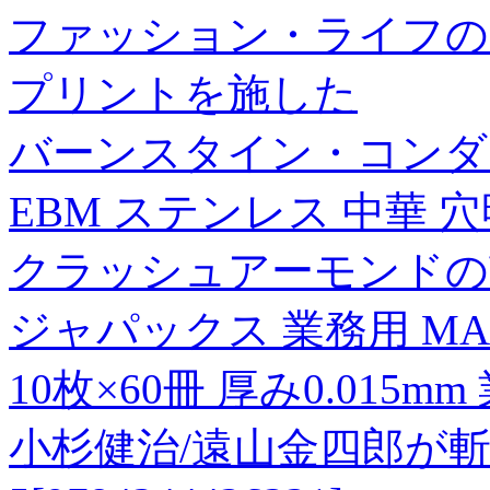
ファッション・ライフの
プリントを施した
バーンスタイン・コンダク
EBM ステンレス 中華 穴明
クラッシュアーモンドの
ジャパックス 業務用 MAXシ
10枚×60冊 厚み0.015m
小杉健治/遠山金四郎が斬る