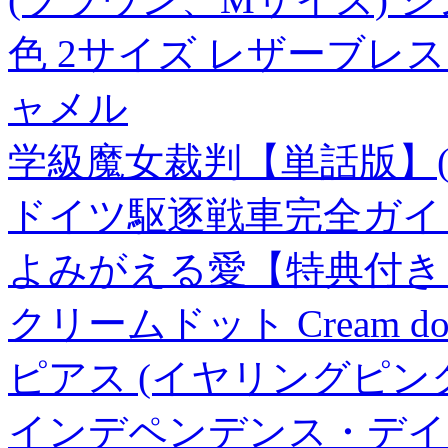
色 2サイズ レザーブレ
ャメル
学級魔女裁判【単話版】(
ドイツ駆逐戦車完全ガイ
よみがえる愛【特典付き
クリームドット Cream 
ピアス (イヤリングピン
インデペンデンス・デイ20