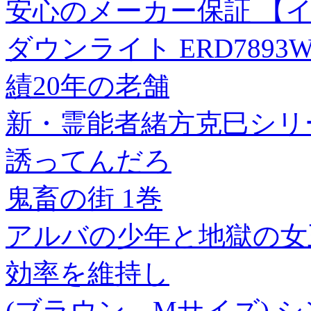
安心のメーカー保証 【
ダウンライト ERD7893W
績20年の老舗
新・霊能者緒方克巳シリー
誘ってんだろ
鬼畜の街 1巻
アルバの少年と地獄の女王
効率を維持し
(ブラウン、Mサイズ) 