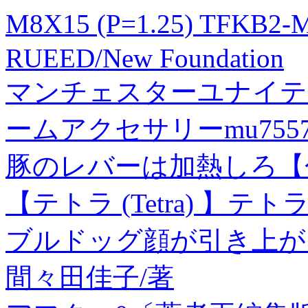
M8X15 (P=1.25) TFKB2
RUEED/New Foundation
マンチェスターユナイテ
ームアクセサリーmu7557
豚のレバーは加熱しろ【分
【テトラ (Tetra) 】
ブルドッグ顔が引き上が
間々田佳子/著