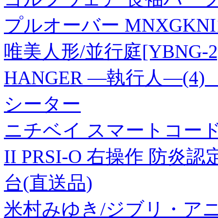
プルオーバー MNXGKNI16
唯美人形/並行庭[YBNG-2
HANGER ―執行人―(
シーター
ニチベイ スマートコード
II PRSI-O 右操作 防炎認
台(直送品)
米村みゆき/ジブリ・ア