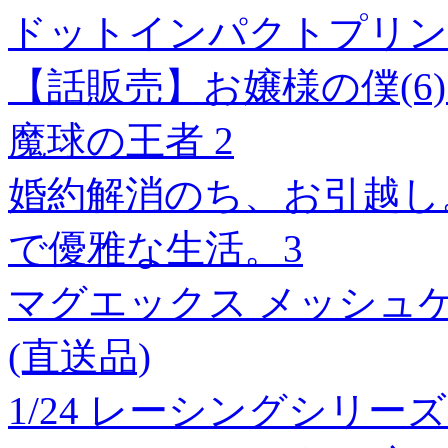
ドットインパクトプリン
【話販売】お嬢様の僕(6)
魔球の王者 2
婚約解消のち、お引越し
で優雅な生活。3
マグエックス メッシュケー
(直送品)
1/24 レーシングシリーズ BM