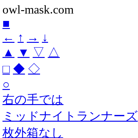
owl-mask.com
■
←
↑
→
↓
▲
▼
▽
△
□
◆
◇
○
右の手では
ミッドナイトランナーズ
枚外箱なし