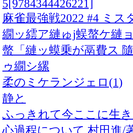
5[9784344426221]
麻雀最強戦2022 #4 ミ
繝ッ繧ア縺ゅj蜈螯ケ縺
螫「縺ッ蟆乗が鬲費ス 隨
ゥ繝シ縲
柔のミケランジェロ(1)
静と
ふっきれて今ここに生き
心過程について 村田進/