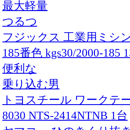
最大軽量
つるつ
フジックス 工業用ミシン糸
185番色 kgs30/2000-18
便利な
乗り込む男
トヨスチール ワークテーブ
8030 NTS-2414NTNB 1台