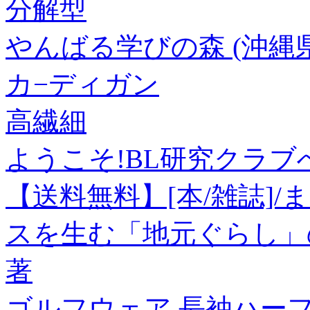
分解型
やんばる学びの森 (沖縄県
カ−ディガン
高繊細
ようこそ!BL研究クラブへ
【送料無料】[本/雑誌]
スを生む「地元ぐらし」の
著
ゴルフウェア 長袖ハーフジッ