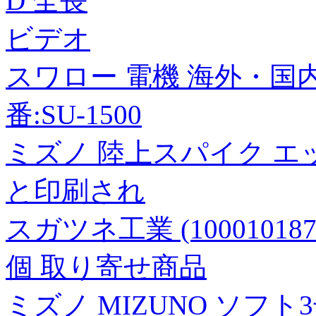
D 全長
ビデオ
スワロー 電機 海外・国内
番:SU-1500
ミズノ 陸上スパイク 
と印刷され
スガツネ工業 (1000101
個 取り寄せ商品
ミズノ MIZUNO ソフト3