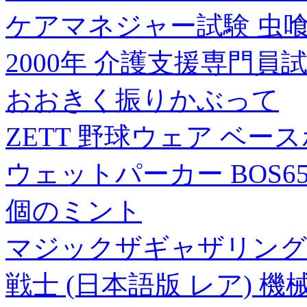
ケアマネジャー試験 虫
2000年 介護支援専門員
おおきく振りかぶって
ZETT 野球ウェア ベー
ウェットパーカー BOS6500
個のミント
マジックザギャザリング 
戦士 (日本語版 レア) 