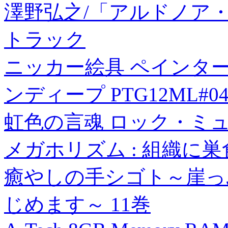
澤野弘之/「アルドノア
トラック
ニッカー絵具 ペインター
ンディープ PTG12ML#04
虹色の言魂 ロック・ミ
メガホリズム : 組織に巣
癒やしの手シゴト～崖っ
じめます～ 11巻