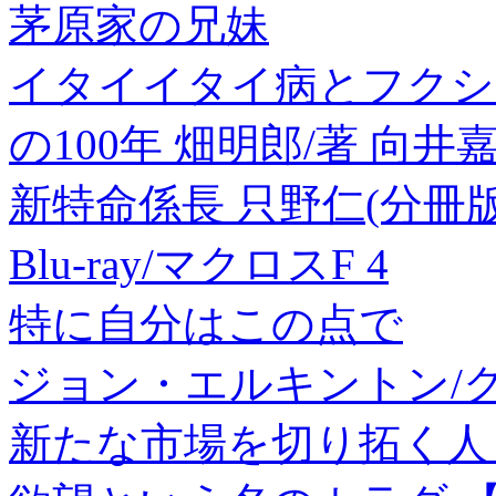
茅原家の兄妹
イタイイタイ病とフクシマ
の100年 畑明郎/著 向井
新特命係長 只野仁(分冊版)
Blu-ray/マクロスF 4
特に自分はこの点で
ジョン・エルキントン/ク
新たな市場を切り拓く人々[97