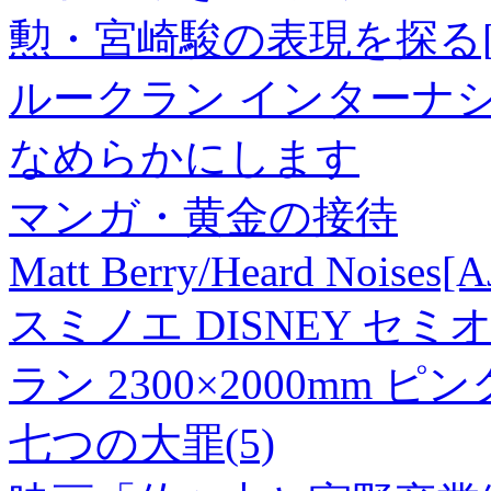
勲・宮崎駿の表現を探る[978
ルークラン インターナ
なめらかにします
マンガ・黄金の接待
Matt Berry/Heard Noises[
スミノエ DISNEY セ
ラン 2300×2000mm ピ
七つの大罪(5)