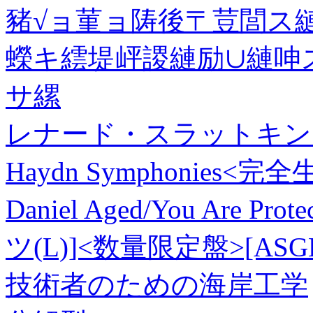
豬√ョ菫ョ陦後〒荳閭ス
蠑キ繧堤岼謖縺励∪縺呻
サ縲
レナード・スラットキン Leonar
Haydn Symphonies<
Daniel Aged/You Are Prot
ツ(L)]<数量限定盤>[ASGE
技術者のための海岸工学