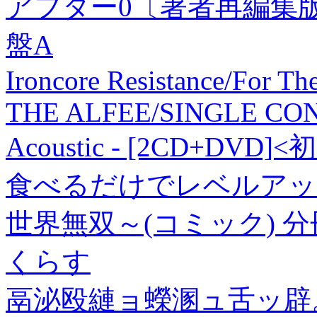
アフター0〔著者再編集版〕
盤A
Ironcore Resistance/For T
THE ALFEE/SINGLE CON
Acoustic - [2CD+DVD]
食べるだけでレベルアッ
世界無双～(コミック) 分冊
くらす
鬲泌殴縺ョ蠑溷ュ舌ッ辟