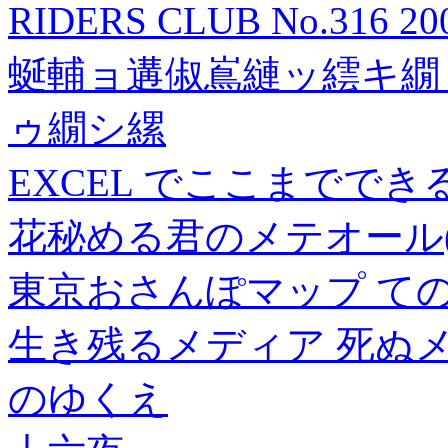
RIDERS CLUB No.316 
蜒輔ョ遘俶嶌縺ッ繧キ繝
ゥ繝シ縲
EXCEL でここまででき
花秘める君のメテオール(1
東京おさんぽマップ て
生き残るメディア 死ぬ
のゆくえ