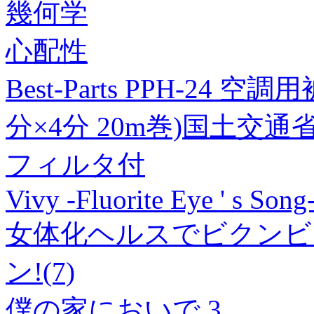
幾何学
心配性
Best-Parts PPH-24
分×4分 20m巻)国土交
フィルタ付
Vivy -Fluorite Eye ' s Son
女体化ヘルスでビクンビ
ン!(7)
僕の家においで 3