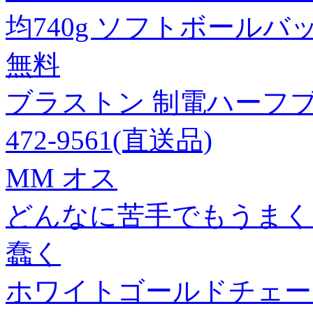
均740g ソフトボールバット 8
無料
ブラストン 制電ハーフブーツ 2
472-9561(直送品)
MM オス
どんなに苦手でもうまくいく電
蠢く
ホワイトゴールドチェー