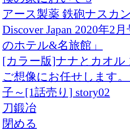
アース製薬 鉄砲ナスカンセ
Discover Japan 2
のホテル&名旅館」
[カラー版]ナナとカオル 
ご想像にお任せします。
子～[1話売り] story02
刀鍛冶
閉める