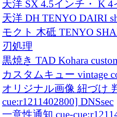
天洋 SX 4.5インチ・ K 
天洋 DH TENYO DAIRI shea
モクト 木砥 TENYO SH
刃処理
黒焼き TAD Kohara custo
カスタムキュー vintage collec
オリジナル画像 紐づけ 判定
cue:r1211402800] DNSsec
一意性通知 cue-cue:r1211402