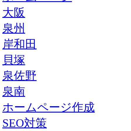
大阪
泉州
岸和田
貝塚
泉佐野
泉南
ホームページ作成
SEO対策