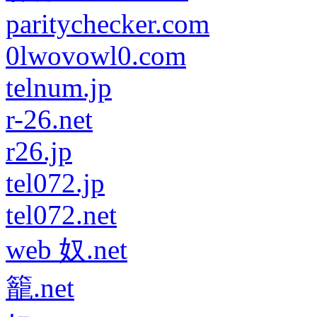
paritychecker.com
0lwovowl0.com
telnum.jp
r-26.net
r26.jp
tel072.jp
tel072.net
web 奴.net
籠.net