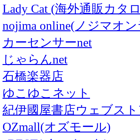
Lady Cat (海外通販カタロ
nojima online(ノジマ
カーセンサーnet
じゃらんnet
石橋楽器店
ゆこゆこネット
紀伊國屋書店ウェブスト
OZmall(オズモール)