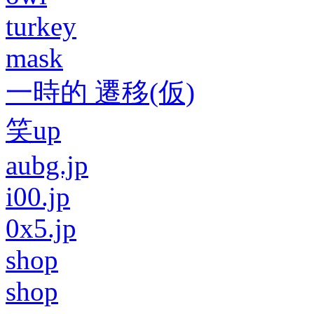
turkey
mask
一時的 遷移(仮)
笑up
aubg.jp
i00.jp
0x5.jp
shop
shop