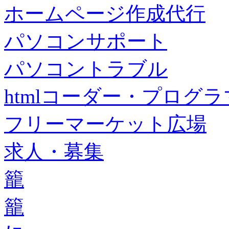
ホームページ作成代行
パソコンサポート
パソコントラブル
htmlコーダー・プログラマー・f
フリーマーケット広場
求人・募集
籠
籠