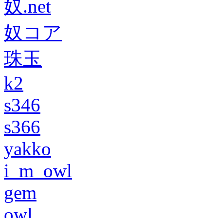
奴.net
奴コア
珠玉
k2
s346
s366
yakko
i_m_owl
gem
owl