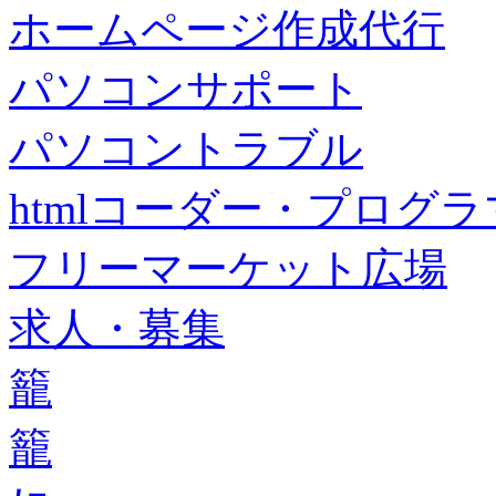
ホームページ作成代行
パソコンサポート
パソコントラブル
htmlコーダー・プログラマー・f
フリーマーケット広場
求人・募集
籠
籠