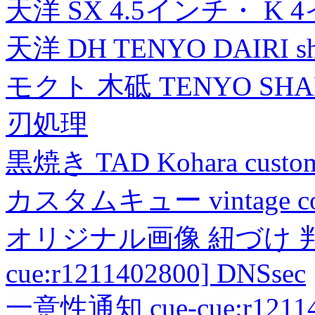
天洋 SX 4.5インチ・ K 
天洋 DH TENYO DAIRI shea
モクト 木砥 TENYO SH
刃処理
黒焼き TAD Kohara custo
カスタムキュー vintage collec
オリジナル画像 紐づけ 判定
cue:r1211402800] DNSsec
一意性通知 cue-cue:r1211402