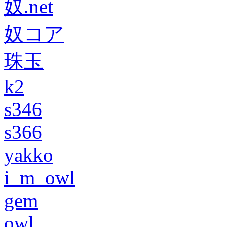
奴.net
奴コア
珠玉
k2
s346
s366
yakko
i_m_owl
gem
owl