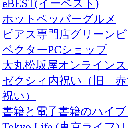
eBEST(イーベスト)
ホットペッパーグルメ
ピアス専門店グリーンピ
ベクターPCショップ
大丸松坂屋オンラインス
ゼクシィ内祝い（旧 赤すぐ×
祝い）
書籍と電子書籍のハイブリ
Tokyo Life (東京ラ