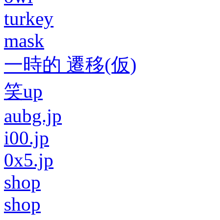
turkey
mask
一時的 遷移(仮)
笑up
aubg.jp
i00.jp
0x5.jp
shop
shop