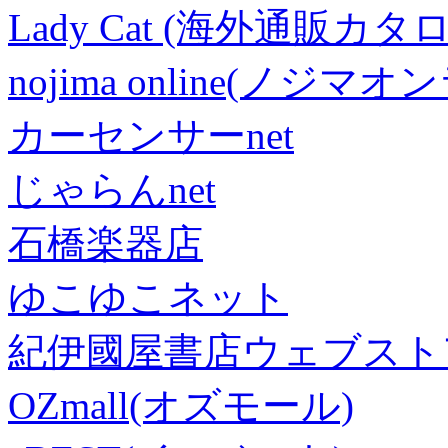
Lady Cat (海外通販カタロ
nojima online(ノジマ
カーセンサーnet
じゃらんnet
石橋楽器店
ゆこゆこネット
紀伊國屋書店ウェブスト
OZmall(オズモール)