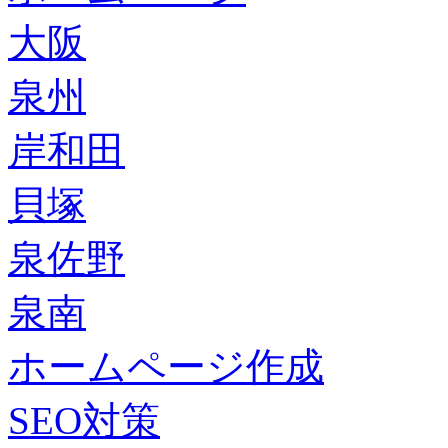
大阪
泉州
岸和田
貝塚
泉佐野
泉南
ホームページ作成
SEO対策