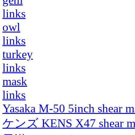
links
owl
links
turkey
links
mask
links
Yasaka M-50 5inch shear m
ケンズ KENS X47 shear mad