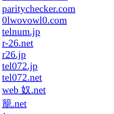
paritychecker.com
0lwovowl0.com
telnum.jp
r-26.net
r26.jp
tel072.jp
tel072.net
web 奴.net
籠.net